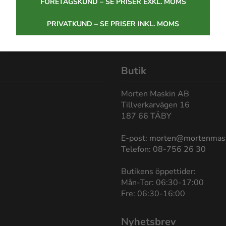
FÖRETAGSKUND – SE PRISER EXKL. MOMS
PRIVATKUND – SE PRISER INKL. MOMS
Butik
Morten Maskin AB
Tillverkarvägen 16
187 66 TÄBY
E-post:
morten@mortenmas
Telefon: 08-756 26 30
Butikens öppettider:
Mån-Tor: 06:30-17:00
Fre: 06:30-16:00
Nyhetsbrev