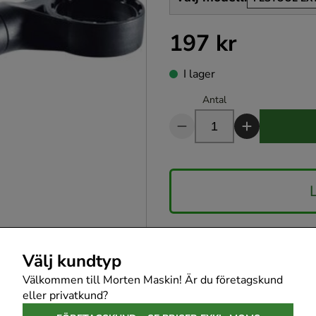
197 kr
Pris
:
197 kr
I lager
Antal
Produktbeskrivnin
Välj kundtyp
Välkommen till Morten Maskin! Är du företagskund
eller privatkund?
Specifikationer