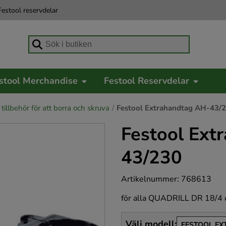
estool reservdelar
Börja skriva för att söka
stool Merchandise
Festool Reservdelar
tillbehör för att borra och skruva
Festool Extrahandtag AH-43/
Festool Ext
43/230
Artikelnummer
:
768613
för alla QUADRILL DR 18/4 
Välj modell
:
FESTOOL EX