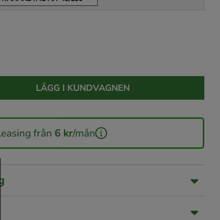
LÄGG I KUNDVAGNEN
Leasing från
6 kr
/mån
g