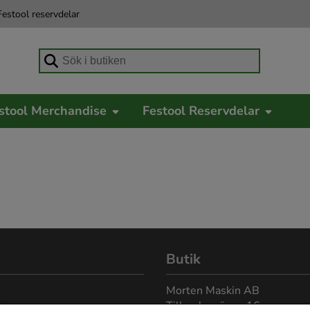
estool reservdelar
Börja skriva för att söka
stool Merchandise
Festool Reservdelar
Butik
Morten Maskin AB
Tillverkarvägen 16