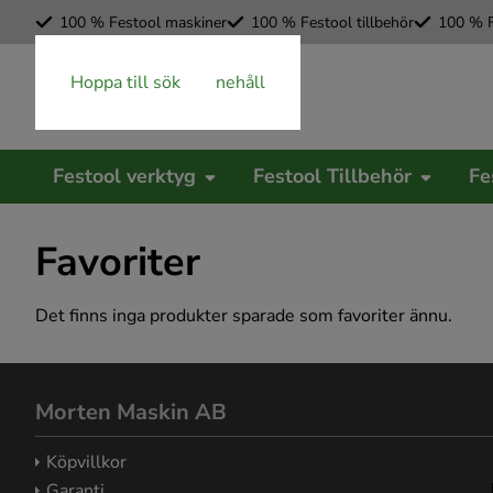
100 % Festool maskiner
100 % Festool tillbehör
100 % F
Hoppa till huvudinnehåll
Hoppa till sök
Festool verktyg
Festool Tillbehör
Fe
Favoriter
Det finns inga produkter sparade som favoriter ännu.
Morten Maskin AB
Köpvillkor
Garanti