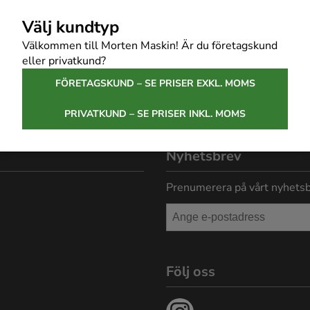
187 66 TÄBY
Välj kundtyp
E-post:
morten@mortenmas
Välkommen till Morten Maskin! Är du företagskund
Telefon: 08-756 26 30
eller privatkund?
FÖRETAGSKUND – SE PRISER EXKL. MOMS
Butikens öppettider:
Mån-Tor: 06:30-17:00
PRIVATKUND – SE PRISER INKL. MOMS
Fre: 06:30-16:00
Nyhetsbrev
Prenumerera på vårt nyhetsb
Följ oss