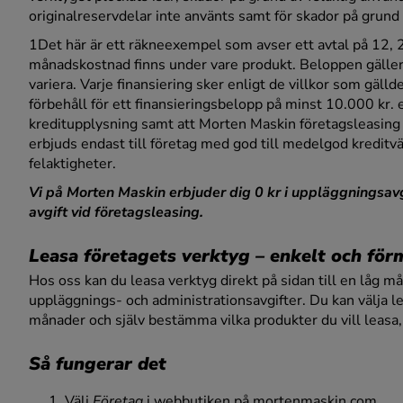
originalreservdelar inte använts samt för skador på grund 
1Det här är ett räkneexempel som avser ett avtal på 12, 
månadskostnad finns under vare produkt. Beloppen gäller
variera. Varje finansiering sker enligt de villkor som gälld
förbehåll för ett finansieringsbelopp på minst 10.000 kr
kreditupplysning samt att Morten Maskin företagsleasing 
erbjuds endast till företag med god till medelgod kreditvä
felaktigheter.
Vi på Morten Maskin erbjuder dig 0 kr i uppläggningsavgi
avgift vid företagsleasing.
Leasa företagets verktyg – enkelt och för
Hos oss kan du leasa verktyg direkt på sidan till en låg m
uppläggnings- och administrationsavgifter. Du kan välja l
månader och själv bestämma vilka produkter du vill leasa, 
Så fungerar det
Välj
Företag
i webbutiken på mortenmaskin.com.