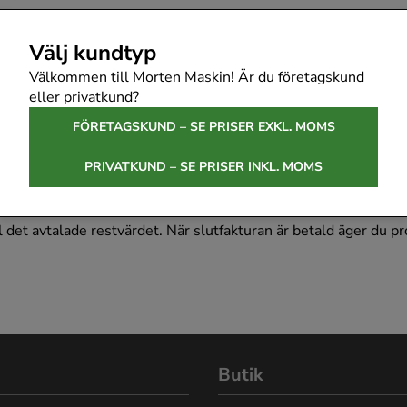
ll kassan.
Välj kundtyp
avtalstid.
Välkommen till Morten Maskin! Är du företagskund
vererade.
eller privatkund?
FÖRETAGSKUND – SE PRISER EXKL. MOMS
m en arbetsdag får du besked efter kreditprövning. När avtalet
PRIVATKUND – SE PRISER INKL. MOMS
l det avtalade restvärdet. När slutfakturan är betald äger du p
Butik