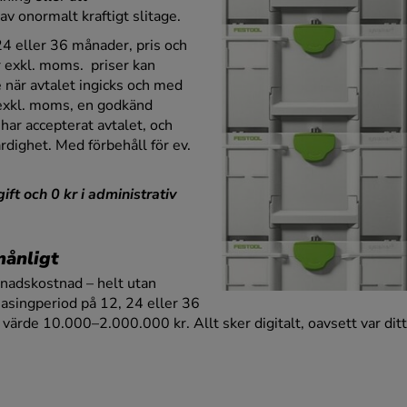
av onormalt kraftigt slitage.
24 eller 36 månader, pris och
 exkl. moms. priser kan
e när avtalet ingicks och med
. exkl. moms, en godkänd
har accepterat avtalet, och
rdighet. Med förbehåll för ev.
ft och 0 kr i administrativ
månligt
ånadskostnad – helt utan
easingperiod på 12, 24 eller 36
värde 10.000–2.000.000 kr. Allt sker digitalt, oavsett var ditt 