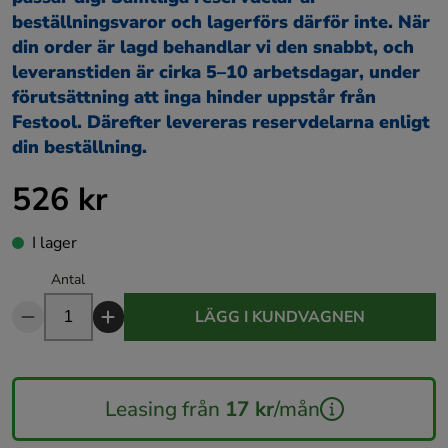
beställningsvaror och lagerförs därför inte. När
din order är lagd behandlar vi den snabbt, och
leveranstiden är cirka 5–10 arbetsdagar, under
förutsättning att inga hinder uppstår från
Festool. Därefter levereras reservdelarna enligt
din beställning.
526 kr
Pris
:
526 kr
I lager
Antal
LÄGG I KUNDVAGNEN
Leasing från
17 kr
/mån