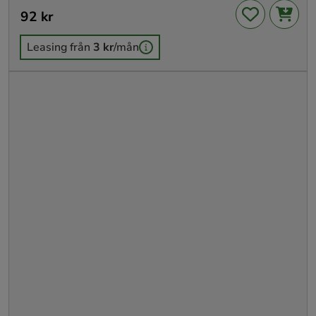
Pris
92 kr
:
92 kr
Leasing från
3 kr
/mån