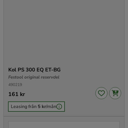
Kol PS 300 EQ ET-BG
Festool original reservdel
490219
Pris
161 kr
:
161 kr
Leasing från
5 kr
/mån