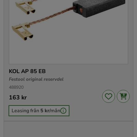
KOL AP 85 EB
Festool original reservdel
488920
Pris
163 kr
:
163 kr
Leasing från
5 kr
/mån