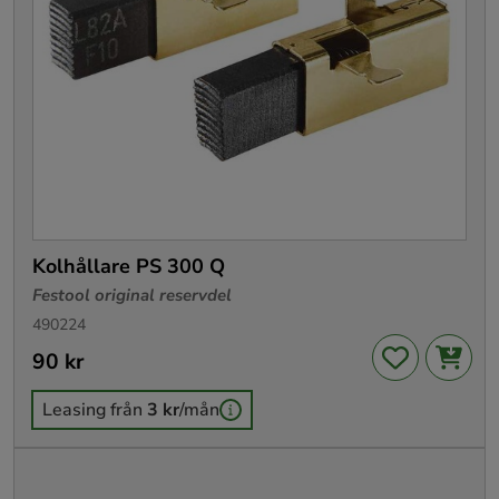
Kolhållare PS 300 Q
Festool original reservdel
490224
Pris
90 kr
:
90 kr
Leasing från
3 kr
/mån