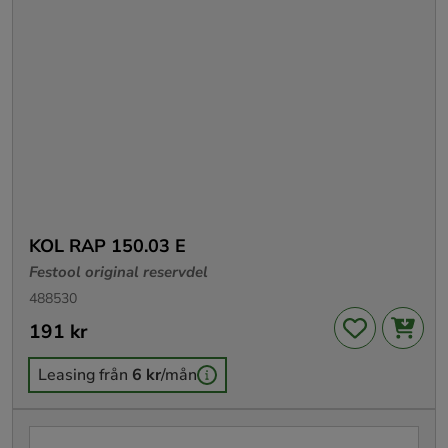
KOL RAP 150.03 E
Festool original reservdel
488530
Pris
191 kr
:
191 kr
Leasing från
6 kr
/mån