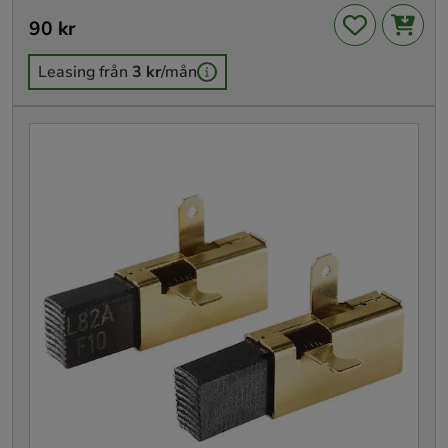
Pris
90 kr
:
90 kr
Leasing från
3 kr
/mån