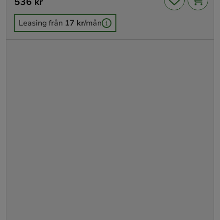
Pris
536 kr
:
536 kr
Leasing från
17 kr
/mån