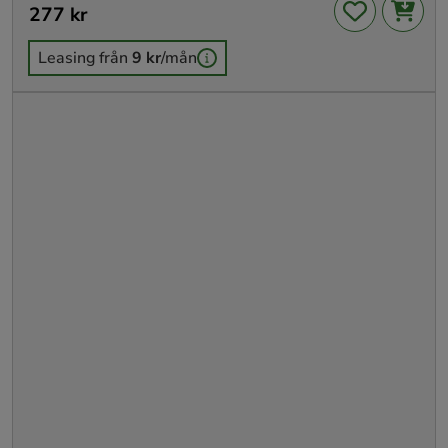
Pris
277 kr
:
277 kr
Leasing från
9 kr
/mån