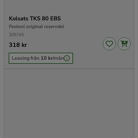
Kolsats TKS 80 EBS
Festool original reservdel
205743
Pris
318 kr
:
318 kr
Leasing från
10 kr
/mån