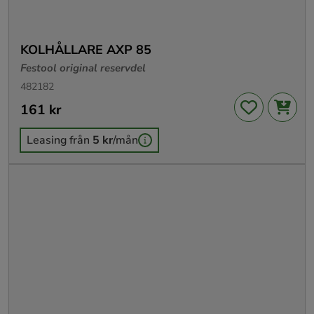
KOLHÅLLARE AXP 85
Festool original reservdel
482182
Pris
161 kr
:
161 kr
Leasing från
5 kr
/mån