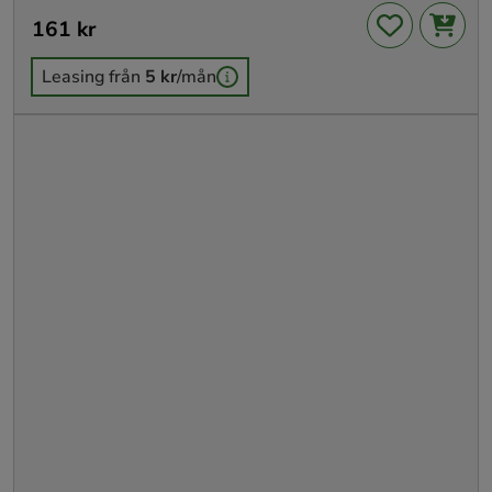
Pris
161 kr
:
161 kr
Leasing från
5 kr
/mån