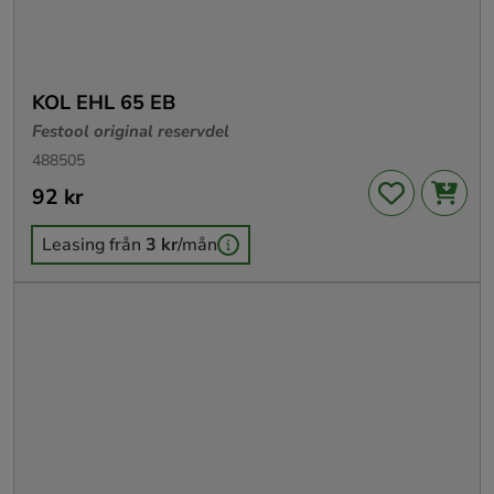
KOL EHL 65 EB
Festool original reservdel
488505
Pris
92 kr
:
92 kr
Leasing från
3 kr
/mån