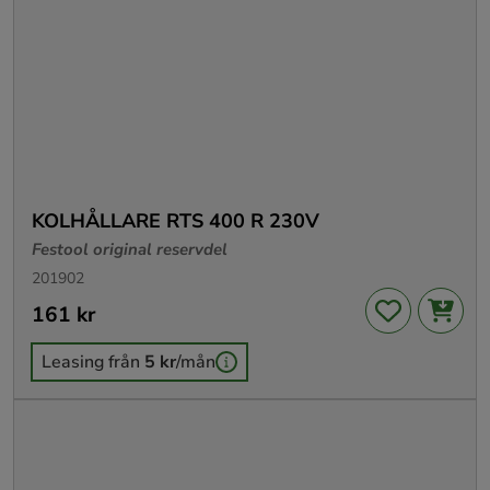
KOLHÅLLARE RTS 400 R 230V
Festool original reservdel
201902
Pris
161 kr
:
161 kr
Leasing från
5 kr
/mån