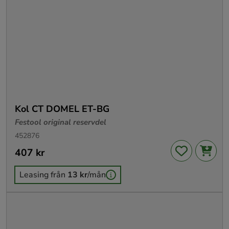
Kol CT DOMEL ET-BG
Festool original reservdel
452876
Pris
407 kr
:
407 kr
Leasing från
13 kr
/mån