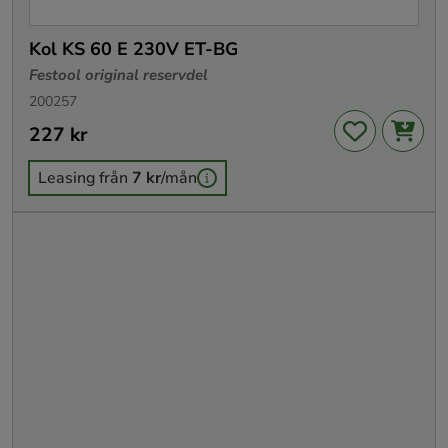
Kol KS 60 E 230V ET-BG
Festool original reservdel
200257
Pris
227 kr
:
227 kr
Leasing från
7 kr
/mån