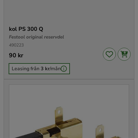
kol PS 300 Q
Festool original reservdel
490223
Pris
90 kr
:
90 kr
Leasing från
3 kr
/mån