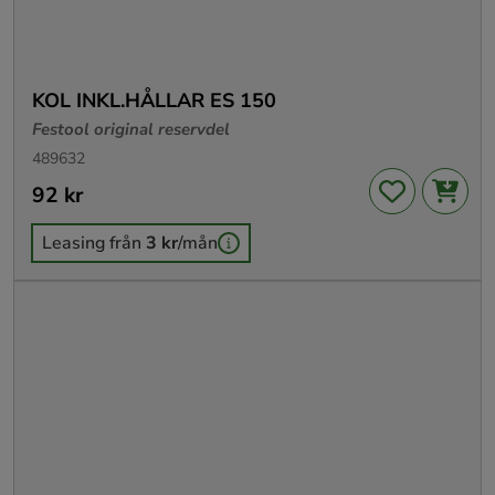
KOL INKL.HÅLLAR ES 150
Festool original reservdel
489632
Pris
92 kr
:
92 kr
Leasing från
3 kr
/mån