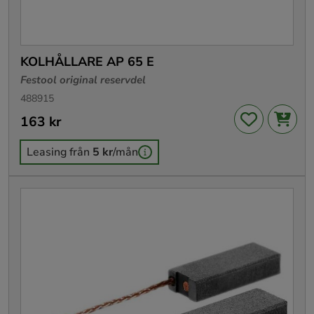
KOLHÅLLARE AP 65 E
Festool original reservdel
488915
Pris
163 kr
:
163 kr
Leasing från
5 kr
/mån