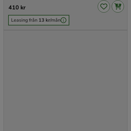
Pris
410 kr
:
410 kr
Leasing från
13 kr
/mån