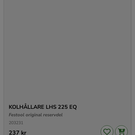
KOLHÅLLARE LHS 225 EQ
Festool original reservdel
203231
Pris
237 kr
:
237 kr