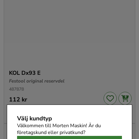
KOL Dx93 E
Festool original reservdel
487878
Pris
112 kr
:
112 kr
Leasing från
4 kr
/mån
Välj kundtyp
Välkommen till Morten Maskin! Är du
företagskund eller privatkund?