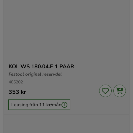
KOL WS 180.04.E 1 PAAR
Festool original reservdel
485202
Pris
353 kr
:
353 kr
Leasing från
11 kr
/mån