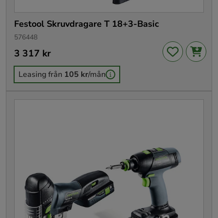
Festool Skruvdragare T 18+3-Basic
576448
Pris
3 317 kr
:
3 317 kr
Leasing från
105 kr
/mån