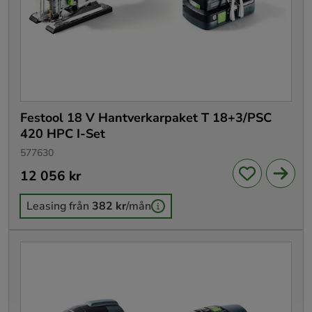
Festool 18 V Hantverkarpaket T 18+3/PSC
420 HPC I-Set
577630
Pris
12 056 kr
:
12 056 kr
Leasing från
382 kr
/mån