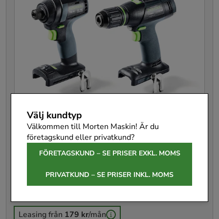
Välj kundtyp
Välkommen till Morten Maskin! Är du
företagskund eller privatkund?
Festool Skruvdragarpaket TID 18 Basic-Set
FÖRETAGSKUND – SE PRISER EXKL. MOMS
T18
PRIVATKUND – SE PRISER INKL. MOMS
578813
Pris
5 646 kr
:
5 646 kr
Leasing från
179 kr
/mån