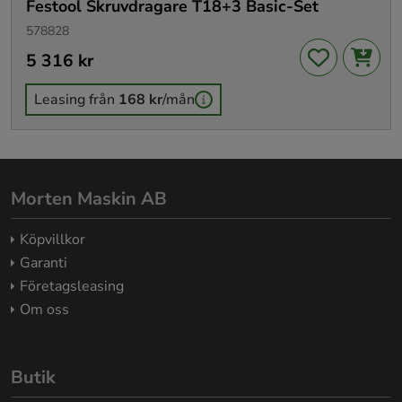
Festool Skruvdragare T18+3 Basic-Set
578828
Pris
5 316 kr
:
5 316 kr
Leasing från
168 kr
/mån
Morten Maskin AB
Köpvillkor
Garanti
Företagsleasing
Om oss
Butik