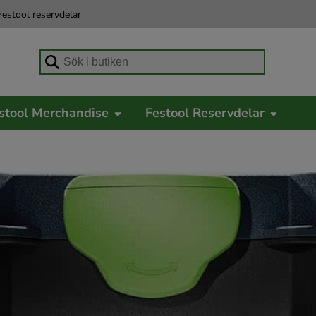
estool reservdelar
Börja skriva för att söka
stool Merchandise
Festool Reservdelar