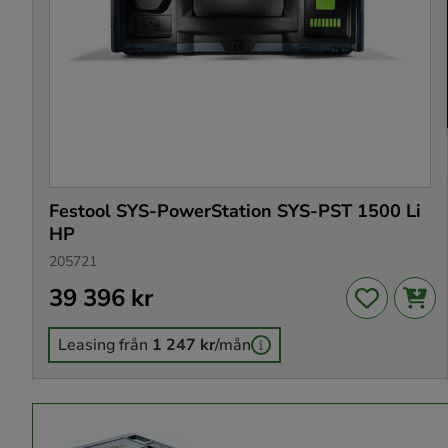
Festool SYS-PowerStation SYS-PST 1500 Li
HP
205721
Pris
39 396 kr
:
39 396 kr
Leasing från
1 247 kr
/mån