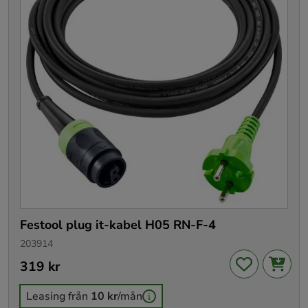
Festool plug it-kabel H05 RN-F-4
203914
Pris
319 kr
:
319 kr
Leasing från
10 kr
/mån