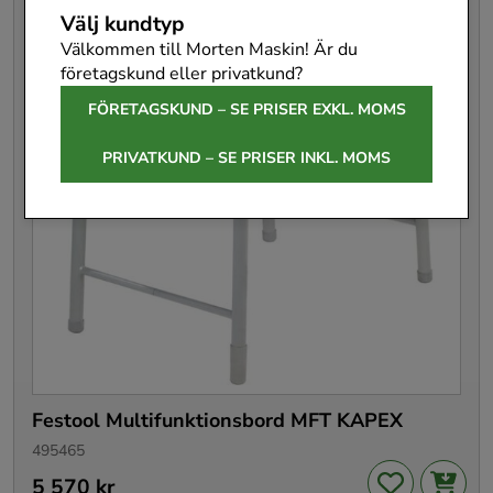
Välj kundtyp
Välkommen till Morten Maskin! Är du
företagskund eller privatkund?
FÖRETAGSKUND – SE PRISER EXKL. MOMS
PRIVATKUND – SE PRISER INKL. MOMS
Festool Multifunktionsbord MFT KAPEX
495465
Pris
5 570 kr
:
5 570 kr