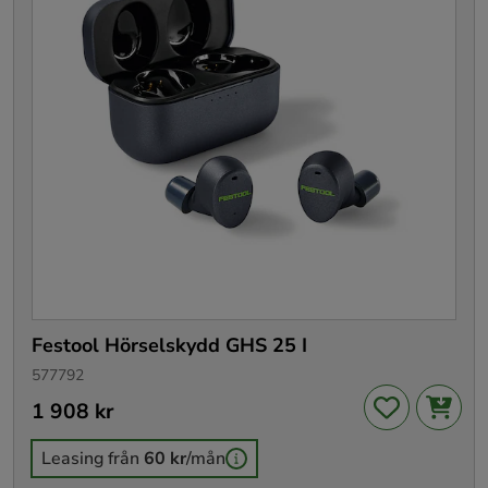
Festool Hörselskydd GHS 25 I
577792
Pris
1 908 kr
:
1 908 kr
Leasing från
60 kr
/mån