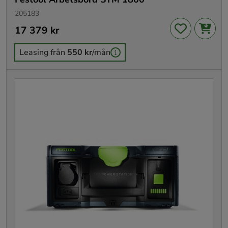
205183
Pris
17 379 kr
:
17 379 kr
Leasing från
550 kr
/mån