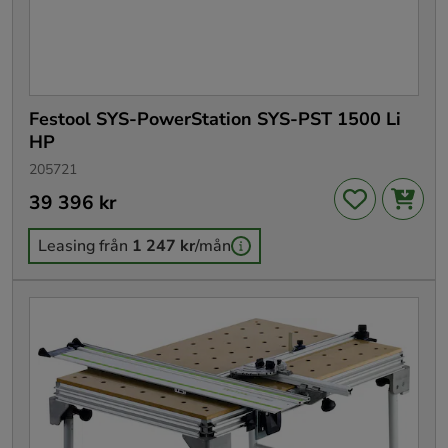
Festool SYS-PowerStation SYS-PST 1500 Li
HP
205721
Pris
39 396 kr
:
39 396 kr
Leasing från
1 247 kr
/mån