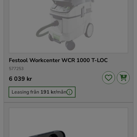
Festool Workcenter WCR 1000 T-LOC
577253
Pris
6 039 kr
:
6 039 kr
Leasing från
191 kr
/mån