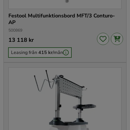
Festool Multifunktionsbord MFT/3 Conturo-
AP
500869
Pris
13 118 kr
:
13 118 kr
Leasing från
415 kr
/mån