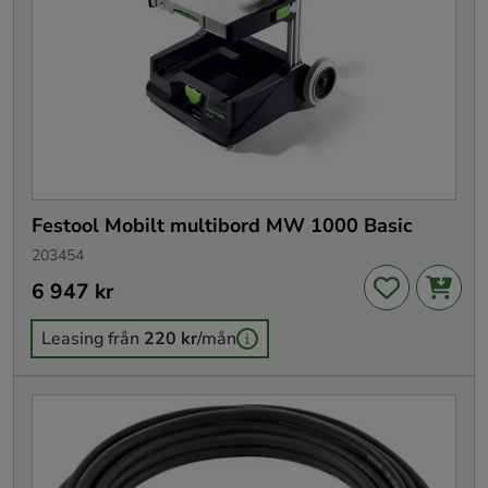
Festool Mobilt multibord MW 1000 Basic
203454
Pris
6 947 kr
:
6 947 kr
Leasing från
220 kr
/mån