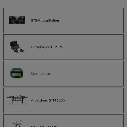
SYS-PowerStation
Hörselskydd GHS 25 I
Mobilladdare
Arbetsbord STM 1800
Mobilt multibord