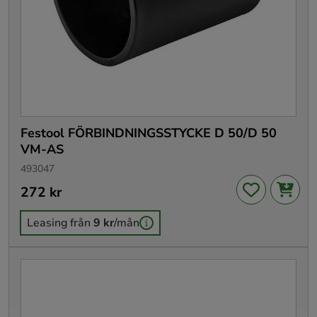
Festool FÖRBINDNINGSSTYCKE D 50/D 50
VM-AS
493047
Pris
272 kr
:
272 kr
Leasing från
9 kr
/mån