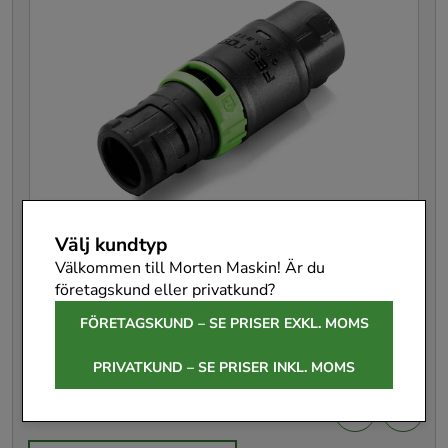
Välj kundtyp
Välkommen till Morten Maskin! Är du
företagskund eller privatkund?
FÖRETAGSKUND – SE PRISER EXKL. MOMS
Festool Reduktionsadapter RM-D36/27-
AS/CT
PRIVATKUND – SE PRISER INKL. MOMS
578970
Pris
338 kr
:
338 kr