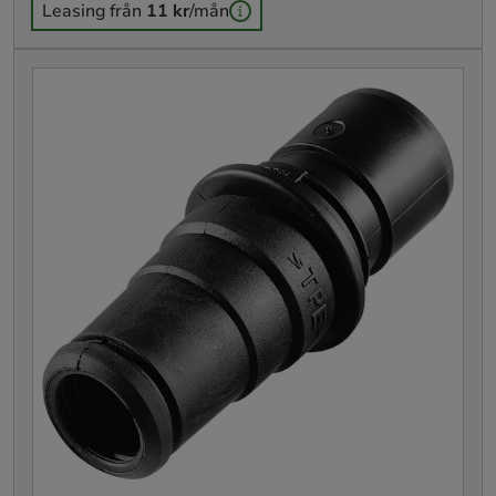
Leasing från
11 kr
/mån