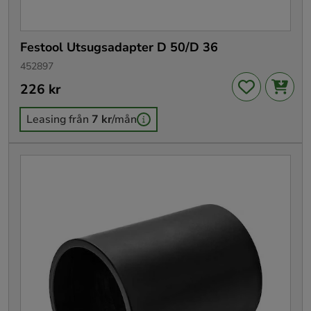
Festool Utsugsadapter D 50/D 36
452897
Pris
226 kr
:
226 kr
Leasing från
7 kr
/mån