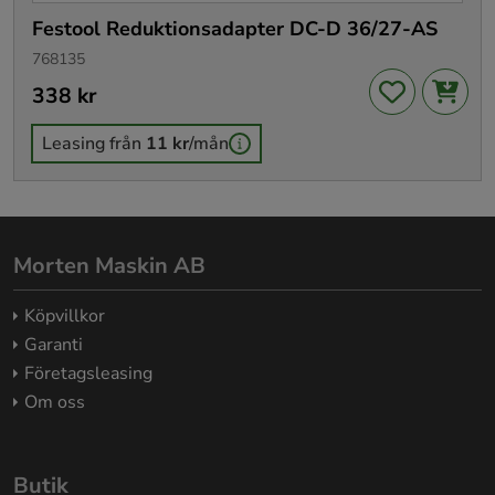
Festool Reduktionsadapter DC-D 36/27-AS
768135
Pris
338 kr
:
338 kr
Leasing från
11 kr
/mån
Morten Maskin AB
Köpvillkor
Garanti
Företagsleasing
Om oss
Butik