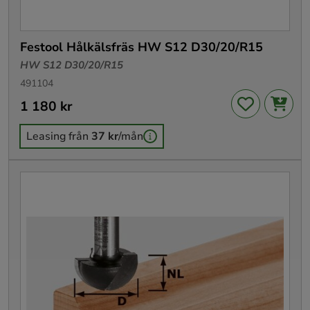
Festool Hålkälsfräs HW S12 D30/20/R15
HW S12 D30/20/R15
491104
Pris
1 180 kr
:
1 180 kr
Leasing från
37 kr
/mån