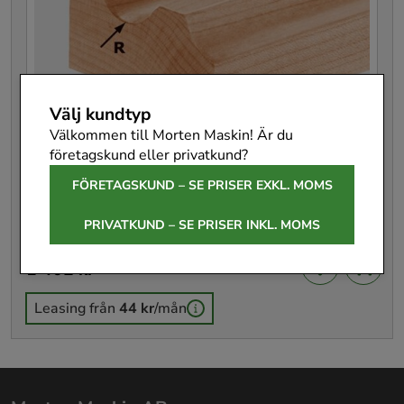
Välj kundtyp
Välkommen till Morten Maskin! Är du
företagskund eller privatkund?
FÖRETAGSKUND – SE PRISER EXKL. MOMS
Festool Hålkälsfräs HW S12 D40/25/R20
HW S12 D40/25/R20
PRIVATKUND – SE PRISER INKL. MOMS
491105
Pris
1 402 kr
:
1 402 kr
Leasing från
44 kr
/mån