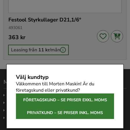
Festool Styrkullager D21,1/6°
493061
Pris
363 kr
:
363 kr
Leasing från
11 kr
/mån
Välj kundtyp
Morten Maskin AB
Välkommen till Morten Maskin! Är du
företagskund eller privatkund?
Köpvillkor
FÖRETAGSKUND – SE PRISER EXKL. MOMS
Garanti
Företagsleasing
PRIVATKUND – SE PRISER INKL. MOMS
Om oss