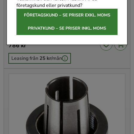
företagskund eller privatkund?
FÖRETAGSKUND – SE PRISER EXKL. MOMS
Festool Spänntång SZ-D 12,0/OF
1400/2000/2200
PRIVATKUND – SE PRISER INKL. MOMS
494462
Pris
786 kr
:
786 kr
Leasing från
25 kr
/mån