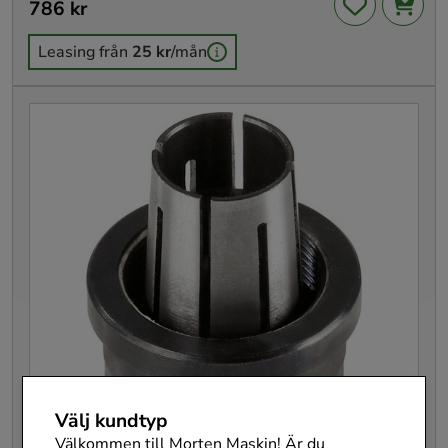
Pris
786 kr
:
786 kr
Leasing från
25 kr
/mån
Välj kundtyp
Välkommen till Morten Maskin! Är du