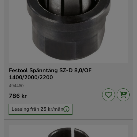
Festool Spänntång SZ-D 8,0/OF
1400/2000/2200
494460
Pris
786 kr
:
786 kr
Leasing från
25 kr
/mån