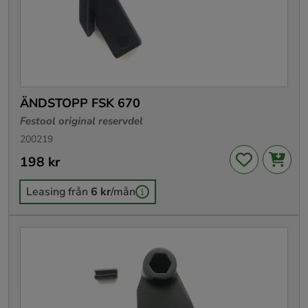
ÄNDSTOPP FSK 670
Festool original reservdel
200219
Pris
198 kr
:
198 kr
Leasing från
6 kr
/mån