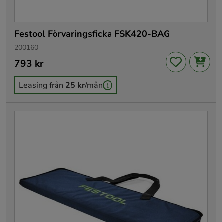
Festool Förvaringsficka FSK420-BAG
200160
Pris
793 kr
:
793 kr
Leasing från
25 kr
/mån