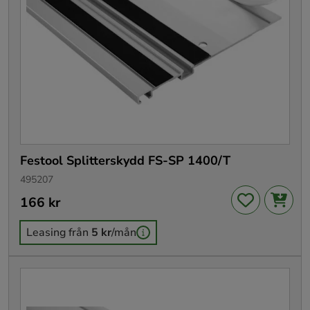
Festool Splitterskydd FS-SP 1400/T
495207
Pris
166 kr
:
166 kr
Leasing från
5 kr
/mån