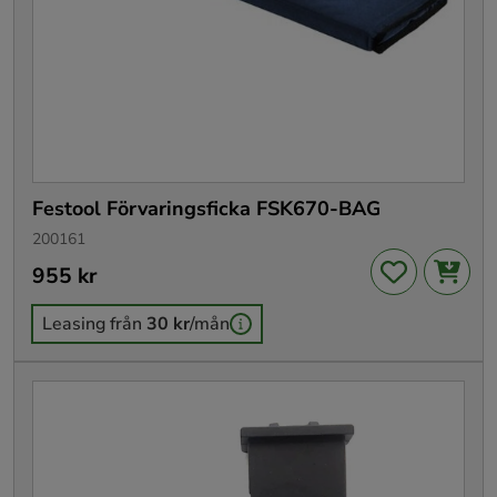
Festool Förvaringsficka FSK670-BAG
200161
Pris
955 kr
:
955 kr
Leasing från
30 kr
/mån