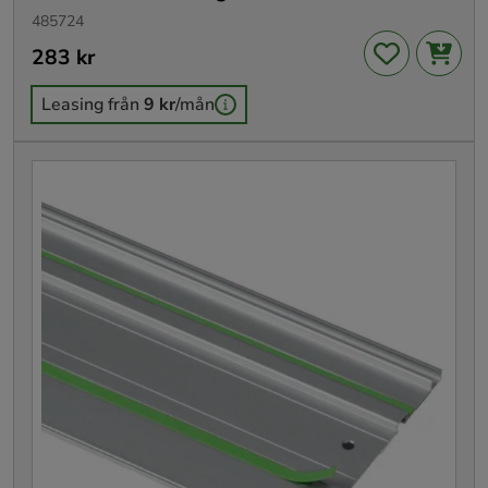
485724
Pris
283 kr
:
283 kr
Leasing från
9 kr
/mån