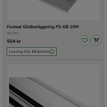
Festool Glidbeläggning FS-GB 10M
491741
Pris
504 kr
:
504 kr
Leasing från
16 kr
/mån