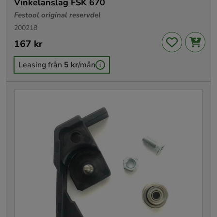
Vinkelanslag FSK 670
Festool original reservdel
200218
Pris
167 kr
:
167 kr
Leasing från
5 kr
/mån