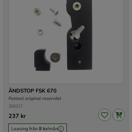
ÄNDSTOP FSK 670
Festool original reservdel
200217
Pris
237 kr
:
237 kr
Leasing från
8 kr
/mån