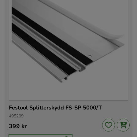
Festool Splitterskydd FS-SP 5000/T
495209
Pris
399 kr
:
399 kr