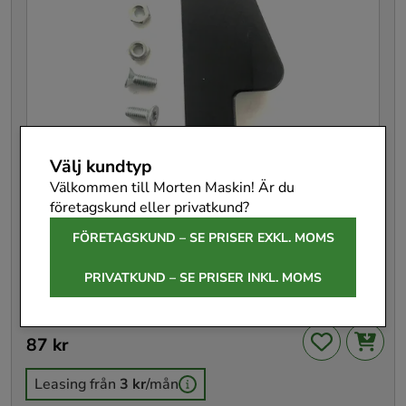
Välj kundtyp
Välkommen till Morten Maskin! Är du
företagskund eller privatkund?
FÖRETAGSKUND – SE PRISER EXKL. MOMS
DRIVER FSK 670
PRIVATKUND – SE PRISER INKL. MOMS
Festool original reservdel
200220
Pris
87 kr
:
87 kr
Leasing från
3 kr
/mån