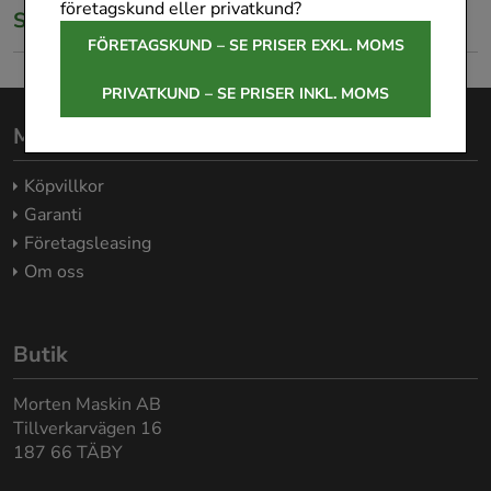
företagskund eller privatkund?
Specifikationer
FÖRETAGSKUND – SE PRISER EXKL. MOMS
PRIVATKUND – SE PRISER INKL. MOMS
Morten Maskin AB
Köpvillkor
Garanti
Företagsleasing
Om oss
Butik
Morten Maskin AB
Tillverkarvägen 16
187 66 TÄBY