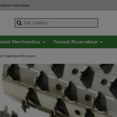
estool reservdelar
Börja skriva för att söka
stool Merchandise
Festool Reservdelar
hör tapetperforerare