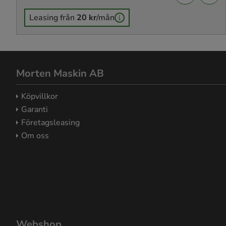
Leasing från
20 kr
/mån
Morten Maskin AB
Köpvillkor
Garanti
Företagsleasing
Om oss
Webshop