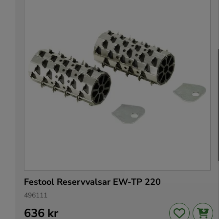
Festool Reservvalsar EW-TP 220
496111
Pris
636 kr
:
636 kr