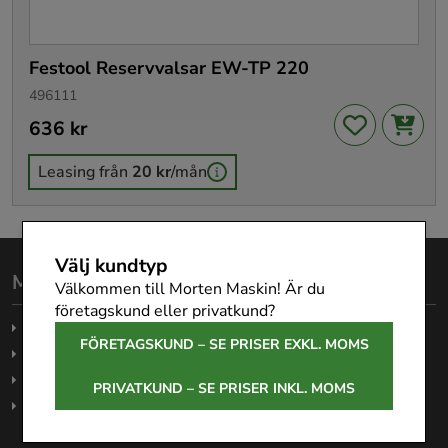
Festool Reservvalsar EW-TP 220
496111
Pris
636 kr
:
636 kr
Leasing från
20 kr
/mån
Välj kundtyp
Morten Maskin AB
Välkommen till Morten Maskin! Är du
företagskund eller privatkund?
Köpvillkor
FÖRETAGSKUND – SE PRISER EXKL. MOMS
Garanti
Företagsleasing
PRIVATKUND – SE PRISER INKL. MOMS
Om oss