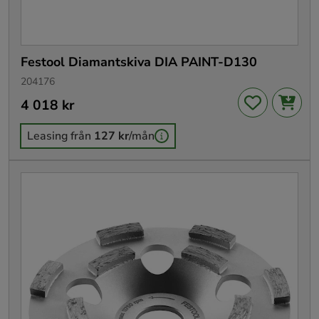
Festool Diamantskiva DIA PAINT-D130
204176
Pris
4 018 kr
:
4 018 kr
Leasing från
127 kr
/mån