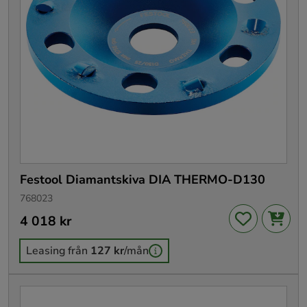
Festool Diamantskiva DIA THERMO-D130
768023
Pris
4 018 kr
:
4 018 kr
Leasing från
127 kr
/mån