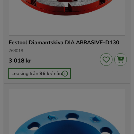
Festool Diamantskiva DIA ABRASIVE-D130
768018
Pris
3 018 kr
:
3 018 kr
Leasing från
96 kr
/mån