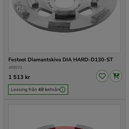
Festool Diamantskiva DIA HARD-D130-ST
499972
Pris
1 513 kr
:
1 513 kr
Leasing från
48 kr
/mån