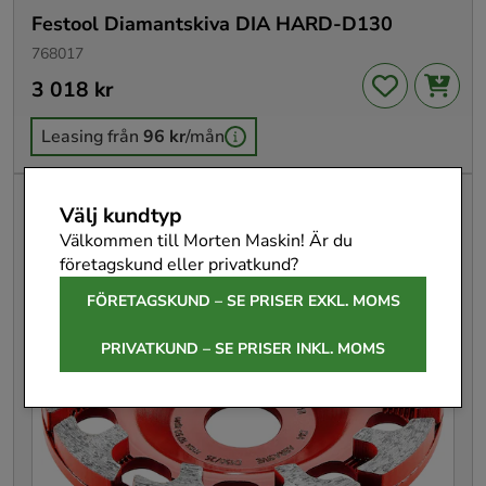
Festool Diamantskiva DIA HARD-D130
768017
Pris
3 018 kr
:
3 018 kr
Leasing från
96 kr
/mån
Välj kundtyp
Välkommen till Morten Maskin! Är du
företagskund eller privatkund?
FÖRETAGSKUND – SE PRISER EXKL. MOMS
PRIVATKUND – SE PRISER INKL. MOMS