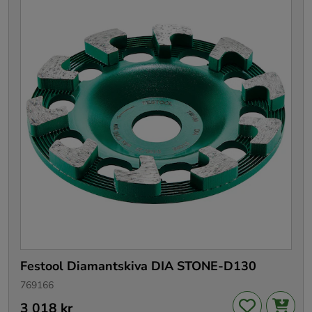
Festool Diamantskiva DIA STONE-D130
769166
Pris
3 018 kr
:
3 018 kr