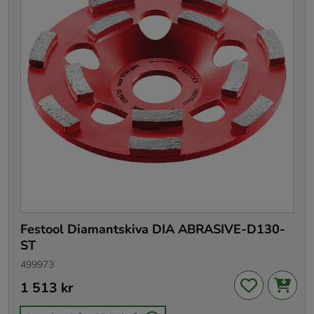
Festool Diamantskiva DIA ABRASIVE-D130-
ST
499973
Pris
1 513 kr
:
1 513 kr