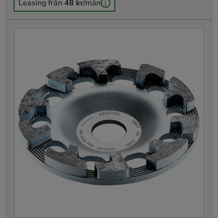
Leasing från
48 kr
/mån