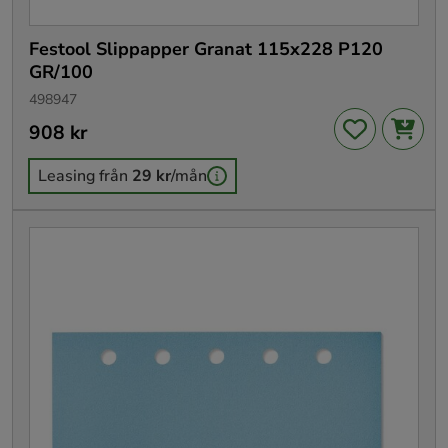
Festool Slippapper Granat 115x228 P120
GR/100
498947
Pris
908 kr
:
908 kr
Leasing från
29 kr
/mån