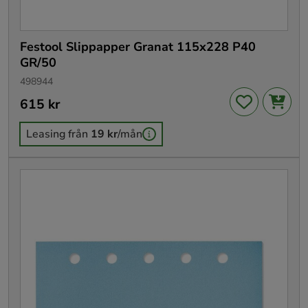
Festool Slippapper Granat 115x228 P40
GR/50
498944
Pris
615 kr
:
615 kr
Leasing från
19 kr
/mån