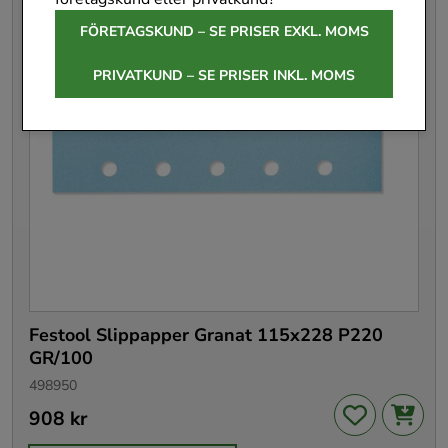
FÖRETAGSKUND – SE PRISER EXKL. MOMS
PRIVATKUND – SE PRISER INKL. MOMS
Festool Slippapper Granat 115x228 P220
GR/100
498950
Pris
908 kr
:
908 kr