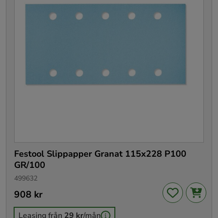
Festool Slippapper Granat 115x228 P100
GR/100
499632
Pris
908 kr
:
908 kr
Leasing från
29 kr
/mån