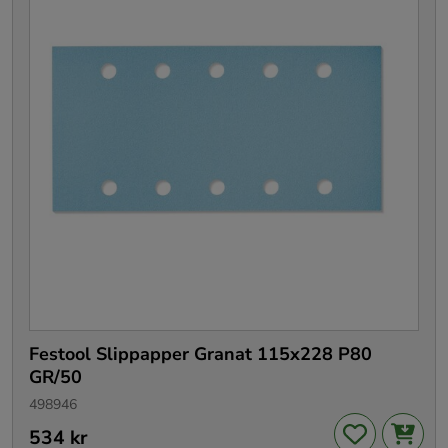
Festool Slippapper Granat 115x228 P80
GR/50
498946
Pris
534 kr
:
534 kr