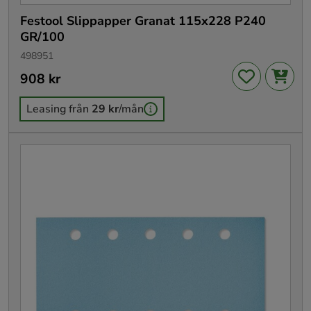
Festool Slippapper Granat 115x228 P240
GR/100
498951
Pris
908 kr
:
908 kr
Leasing från
29 kr
/mån