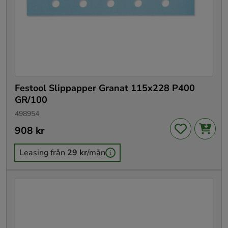
Festool Slippapper Granat 115x228 P400
GR/100
498954
Pris
908 kr
:
908 kr
Leasing från
29 kr
/mån