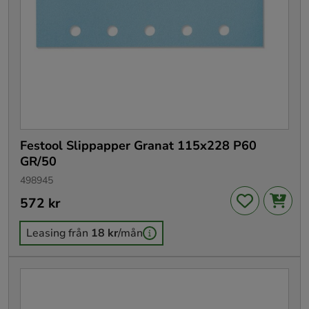
Festool Slippapper Granat 115x228 P60
GR/50
498945
Pris
572 kr
:
572 kr
Leasing från
18 kr
/mån