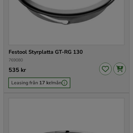
Festool Styrplatta GT-RG 130
769080
Pris
535 kr
:
535 kr
Leasing från
17 kr
/mån