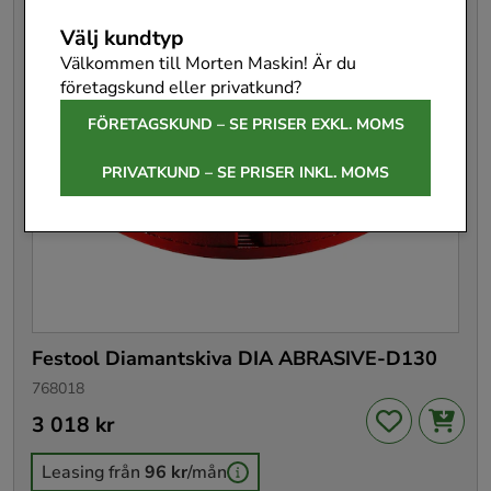
Välj kundtyp
Välkommen till Morten Maskin! Är du
företagskund eller privatkund?
FÖRETAGSKUND – SE PRISER EXKL. MOMS
PRIVATKUND – SE PRISER INKL. MOMS
Festool Diamantskiva DIA ABRASIVE-D130
768018
Pris
3 018 kr
:
3 018 kr
Leasing från
96 kr
/mån