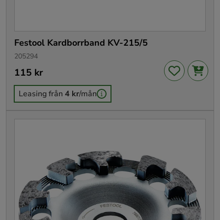
Festool Kardborrband KV-215/5
205294
Pris
115 kr
:
115 kr
Leasing från
4 kr
/mån