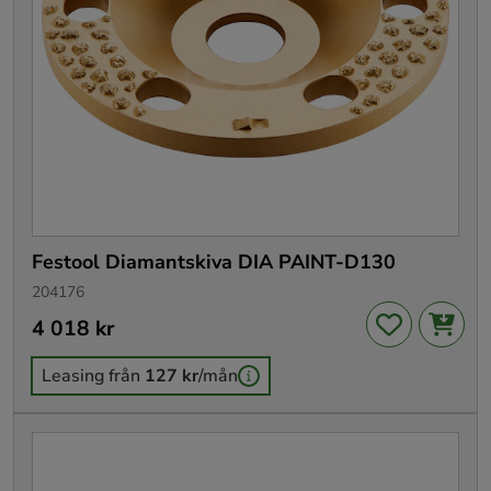
Festool Diamantskiva DIA PAINT-D130
204176
Pris
4 018 kr
:
4 018 kr
Leasing från
127 kr
/mån