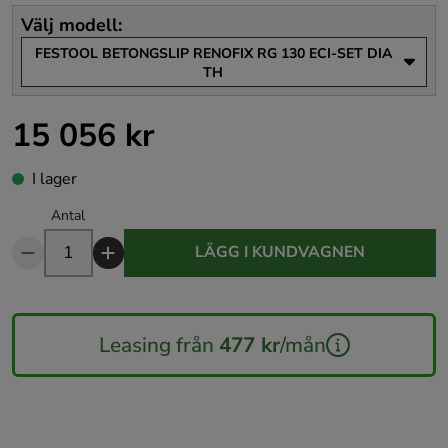
Välj modell
:
FESTOOL BETONGSLIP RENOFIX RG 130 ECI-SET DIA
TH
15 056 kr
Pris
:
15 056 kr
I lager
Antal
LÄGG I KUNDVAGNEN
Leasing från
477 kr
/mån