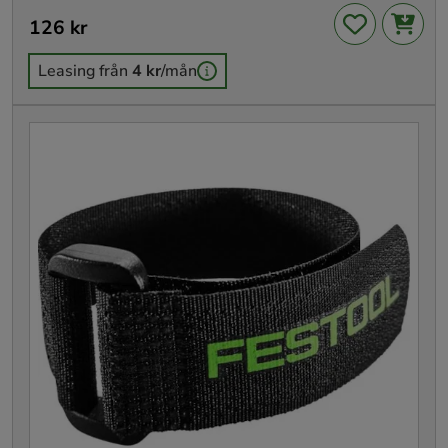
Pris
126 kr
:
126 kr
Leasing från
4 kr
/mån