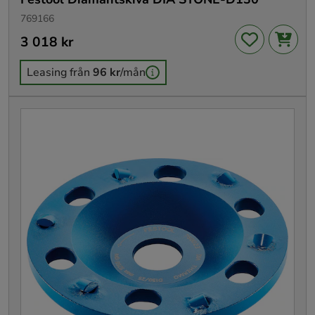
769166
Pris
3 018 kr
:
3 018 kr
Leasing från
96 kr
/mån