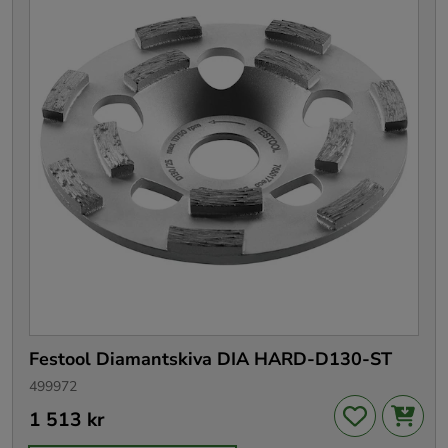
Festool Diamantskiva DIA HARD-D130-ST
499972
Pris
1 513 kr
:
1 513 kr