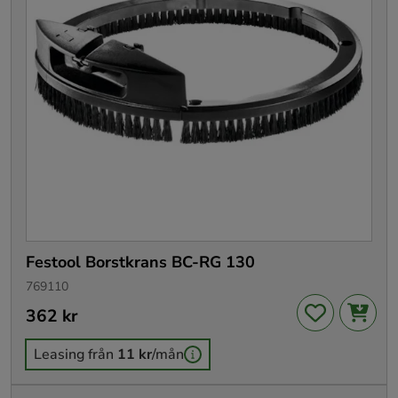
Festool Borstkrans BC-RG 130
769110
Pris
362 kr
:
362 kr
Leasing från
11 kr
/mån