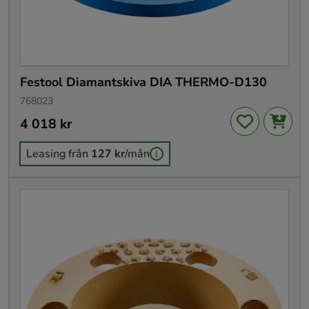
Festool Diamantskiva DIA THERMO-D130
768023
Pris
4 018 kr
:
4 018 kr
Leasing från
127 kr
/mån