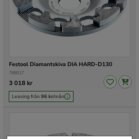
Festool Diamantskiva DIA HARD-D130
768017
Pris
3 018 kr
:
3 018 kr
Leasing från
96 kr
/mån