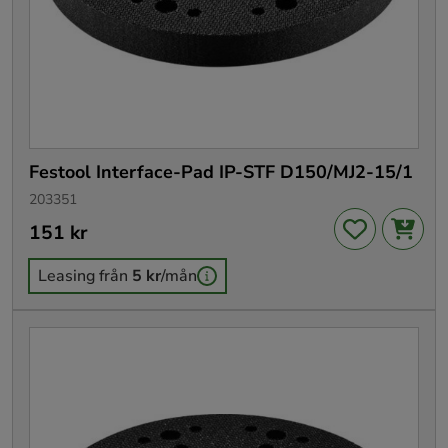
Festool Interface-Pad IP-STF D150/MJ2-15/1
203351
Pris
151 kr
:
151 kr
Leasing från
5 kr
/mån