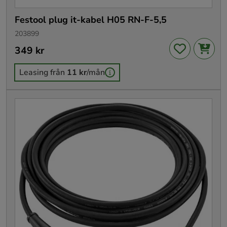
Festool plug it-kabel H05 RN-F-5,5
203899
Pris
349 kr
:
349 kr
Leasing från
11 kr
/mån