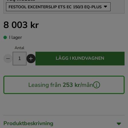
FESTOOL EXCENTERSLIP ETS EC 150/3 EQ-PLUS
8 003 kr
Pris
:
8 003 kr
I lager
Antal
LÄGG I KUNDVAGNEN
Leasing från
253 kr
/mån
Produktbeskrivning