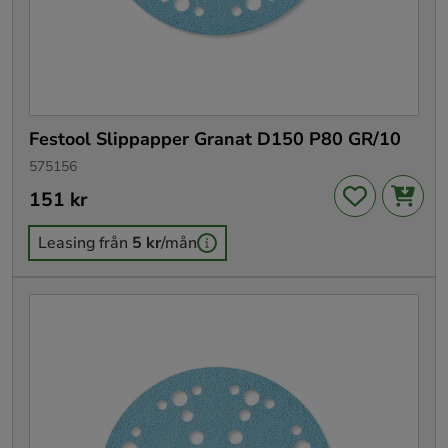
Festool Slippapper Granat D150 P80 GR/10
575156
Pris
151 kr
:
151 kr
Leasing från
5 kr
/mån