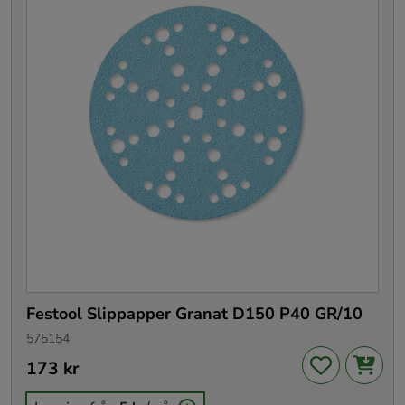
Festool Slippapper Granat D150 P40 GR/10
575154
Pris
173 kr
:
173 kr