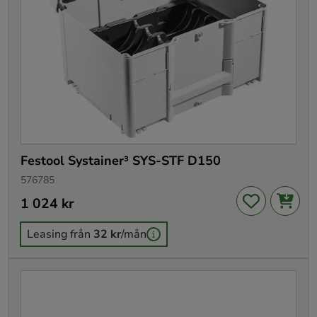
Festool Systainer³ SYS-STF D150
576785
Pris
1 024 kr
:
1 024 kr
Leasing från
32 kr
/mån