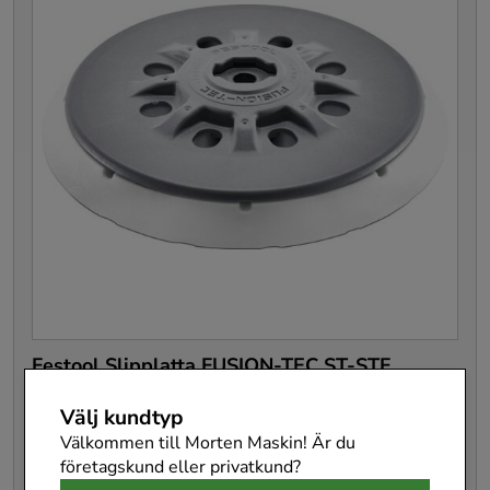
Festool Slipplatta FUSION-TEC ST-STF
D150/MJ2-M8-SW
Välj kundtyp
202459
Välkommen till Morten Maskin! Är du
Pris
544 kr
:
544 kr
företagskund eller privatkund?