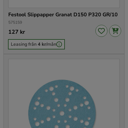
Festool Slippapper Granat D150 P320 GR/10
575159
Pris
127 kr
:
127 kr
Leasing från
4 kr
/mån