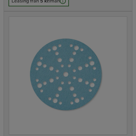
Leasing från
5 kr
/mån