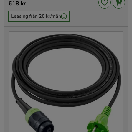
Pris
618 kr
:
618 kr
Leasing från
20 kr
/mån