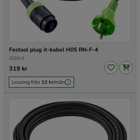
Festool plug it-kabel H05 RN-F-4
203914
Pris
319 kr
:
319 kr
Leasing från
10 kr
/mån