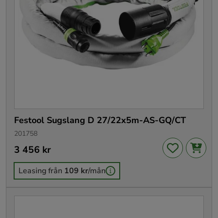
Festool Sugslang D 27/22x5m-AS-GQ/CT
201758
Pris
3 456 kr
:
3 456 kr
Leasing från
109 kr
/mån