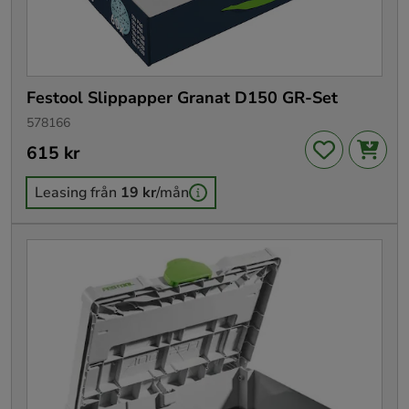
Festool Slippapper Granat D150 GR-Set
578166
Pris
615 kr
:
615 kr
Leasing från
19 kr
/mån