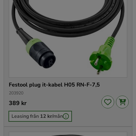
Festool plug it-kabel H05 RN-F-7,5
203920
Pris
389 kr
:
389 kr
Leasing från
12 kr
/mån