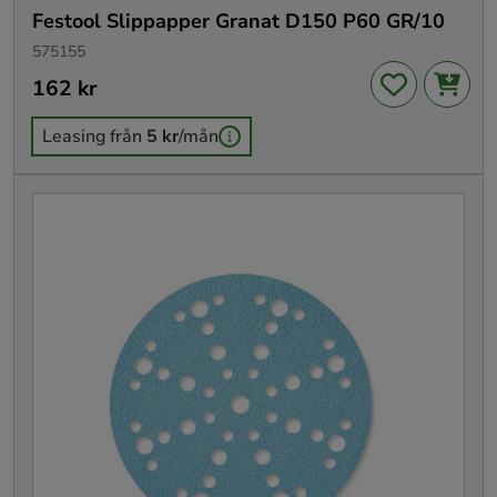
Festool Slippapper Granat D150 P60 GR/10
575155
Pris
162 kr
:
162 kr
Leasing från
5 kr
/mån