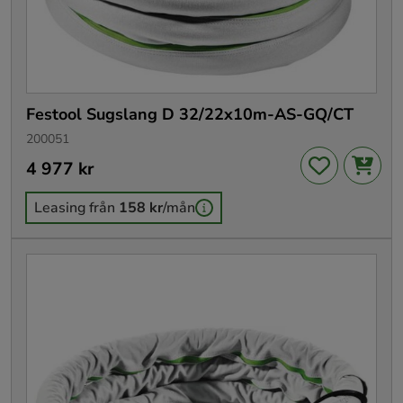
Festool Sugslang D 32/22x10m-AS-GQ/CT
200051
Pris
4 977 kr
:
4 977 kr
Leasing från
158 kr
/mån