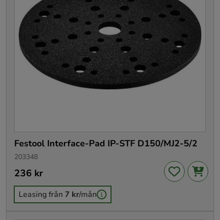
Festool Interface-Pad IP-STF D150/MJ2-5/2
203348
Pris
236 kr
:
236 kr
Leasing från
7 kr
/mån