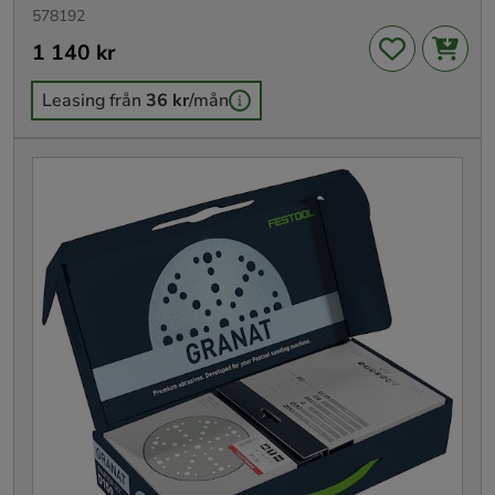
578192
Pris
1 140 kr
:
1 140 kr
Leasing från
36 kr
/mån