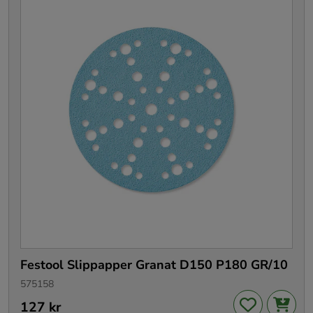
Festool Slippapper Granat D150 P180 GR/10
575158
Pris
127 kr
:
127 kr