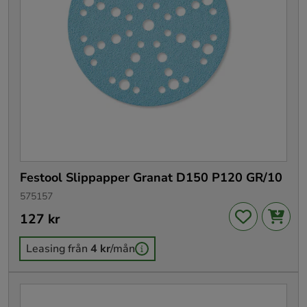
Festool Slippapper Granat D150 P120 GR/10
575157
Pris
127 kr
:
127 kr
Leasing från
4 kr
/mån