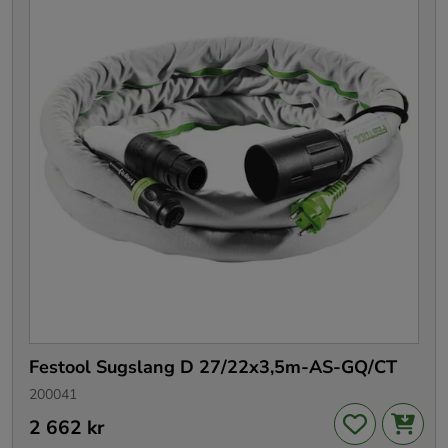
Festool Sugslang D 27/22x3,5m-AS-GQ/CT
200041
Pris
2 662 kr
:
2 662 kr