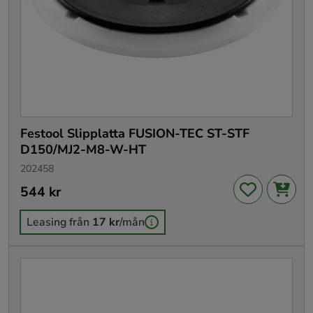
Festool Slipplatta FUSION-TEC ST-STF
D150/MJ2-M8-W-HT
202458
Pris
544 kr
:
544 kr
Leasing från
17 kr
/mån