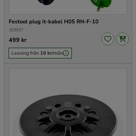
Festool plug it-kabel H05 RN-F-10
203937
Pris
499 kr
:
499 kr
Leasing från
16 kr
/mån