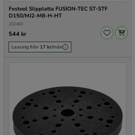
Festool Slipplatta FUSION-TEC ST-STF
D150/MJ2-M8-H-HT
202460
Pris
544 kr
:
544 kr
Leasing från
17 kr
/mån