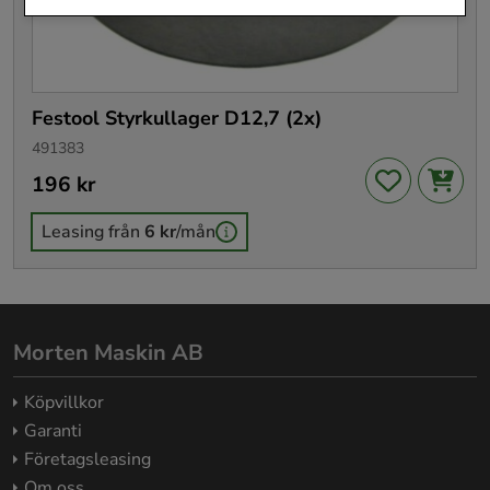
Festool Styrkullager D12,7 (2x)
491383
Pris
196 kr
:
196 kr
Leasing från
6 kr
/mån
Morten Maskin AB
Köpvillkor
Garanti
Företagsleasing
Om oss