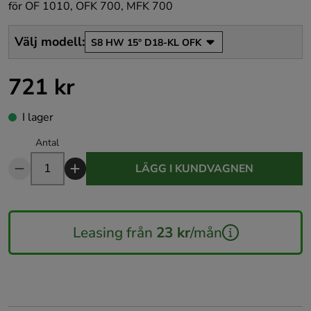
för OF 1010, OFK 700, MFK 700
Välj modell
:
S8 HW 15° D18-KL OFK
721 kr
Pris
:
721 kr
I lager
Antal
LÄGG I KUNDVAGNEN
Leasing från
23 kr
/mån