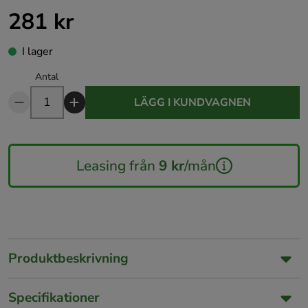
281 kr
Pris
:
281 kr
I lager
Antal
LÄGG I KUNDVAGNEN
Leasing från
9 kr
/mån
Produktbeskrivning
Specifikationer