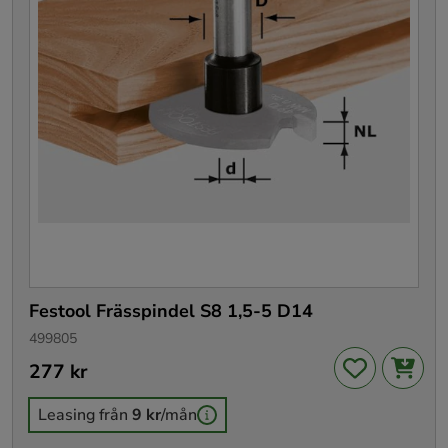
Festool Frässpindel S8 1,5-5 D14
499805
Pris
277 kr
:
277 kr
Leasing från
9 kr
/mån