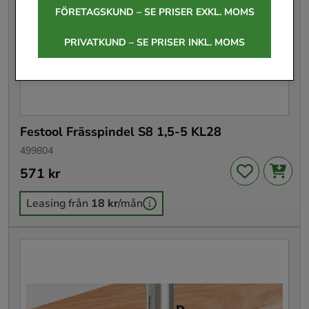
FÖRETAGSKUND – SE PRISER EXKL. MOMS
PRIVATKUND – SE PRISER INKL. MOMS
Festool Frässpindel S8 1,5-5 KL28
499804
Pris
571 kr
:
571 kr
Leasing från
18 kr
/mån