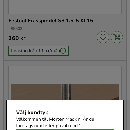
Festool Frässpindel S8 1,5-5 KL16
499803
Pris
360 kr
:
360 kr
Leasing från
11 kr
/mån
Välj kundtyp
Välkommen till Morten Maskin! Är du
företagskund eller privatkund?