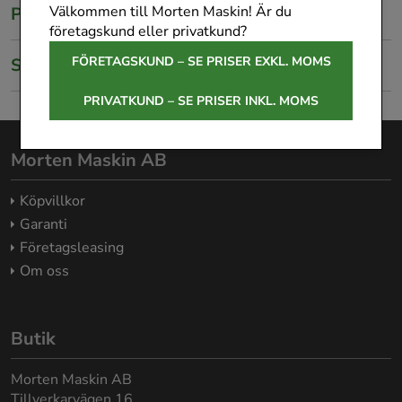
Välkommen till Morten Maskin! Är du
Produktbeskrivning
företagskund eller privatkund?
FÖRETAGSKUND – SE PRISER EXKL. MOMS
Specifikationer
PRIVATKUND – SE PRISER INKL. MOMS
Morten Maskin AB
Köpvillkor
Garanti
Företagsleasing
Om oss
Butik
Morten Maskin AB
Tillverkarvägen 16