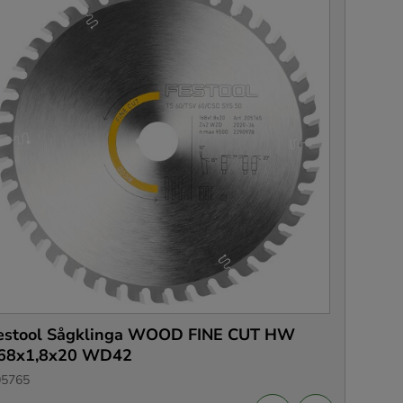
estool Sågklinga WOOD FINE CUT HW
68x1,8x20 WD42
05765