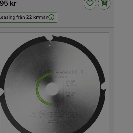
is
95 kr
:
695 kr
Leasing från
22 kr
/mån