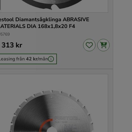
estool Diamantsågklinga ABRASIVE
ATERIALS DIA 168x1,8x20 F4
05769
is
 313 kr
:
1 313 kr
Leasing från
42 kr
/mån