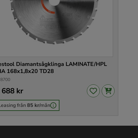
estool Diamantsågklinga LAMINATE/HPL
IA 168x1,8x20 TD28
78700
is
 688 kr
:
2 688 kr
Leasing från
85 kr
/mån