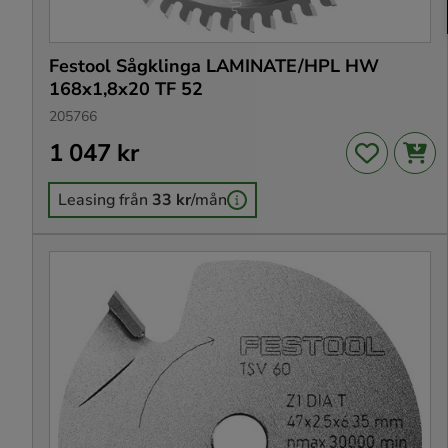
Festool Sågklinga LAMINATE/HPL HW
168x1,8x20 TF 52
205766
Pris
1 047 kr
:
1 047 kr
Leasing från
33 kr
/mån