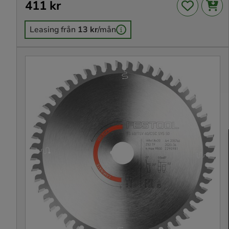
Pris
411 kr
:
411 kr
Leasing från
13 kr
/mån