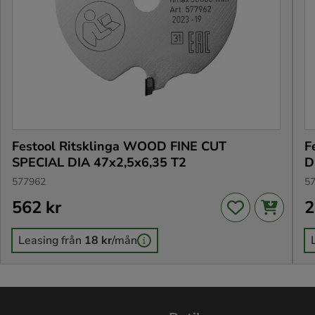
Festool Ritsklinga WOOD FINE CUT
F
SPECIAL DIA 47x2,5x6,35 T2
D
577962
5
Pris
562 kr
:
562 kr
Pr
2
Leasing från
18 kr
/mån