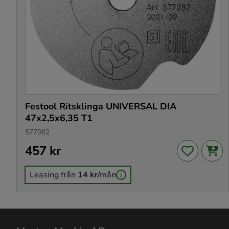
Festool Ritsklinga UNIVERSAL DIA
47x2,5x6,35 T1
577082
Pris
457 kr
:
457 kr
Leasing från
14 kr
/mån