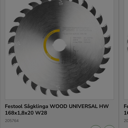
Festool Sågklinga WOOD UNIVERSAL HW
F
168x1,8x20 W28
1
205764
2