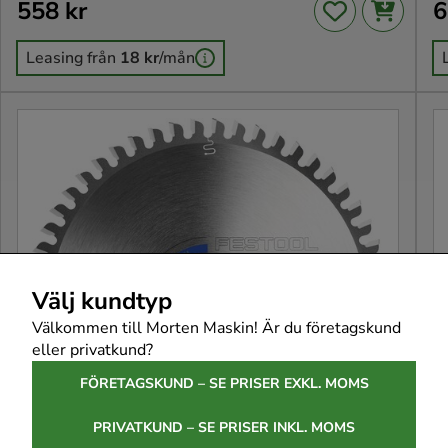
Pris
558 kr
:
558 kr
Pr
6
Leasing från
18 kr
/mån
Välj kundtyp
Välkommen till Morten Maskin! Är du företagskund
eller privatkund?
FÖRETAGSKUND – SE PRISER EXKL. MOMS
PRIVATKUND – SE PRISER INKL. MOMS