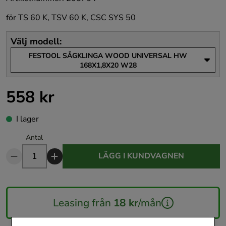
för TS 60 K, TSV 60 K, CSC SYS 50
Välj modell
:
FESTOOL SÅGKLINGA WOOD UNIVERSAL HW
168X1,8X20 W28
558 kr
Pris
:
558 kr
I lager
Antal
LÄGG I KUNDVAGNEN
Leasing från
18 kr
/mån