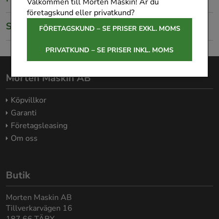
Välkommen till Morten Maskin! Är du
företagskund eller privatkund?
Specifikationer
FÖRETAGSKUND – SE PRISER EXKL. MOMS
PRIVATKUND – SE PRISER INKL. MOMS
Morten Maskin AB
Köpvillkor
Garanti
Företagsleasing
Om oss
Butik
Morten Maskin AB
Tillverkarvägen 16