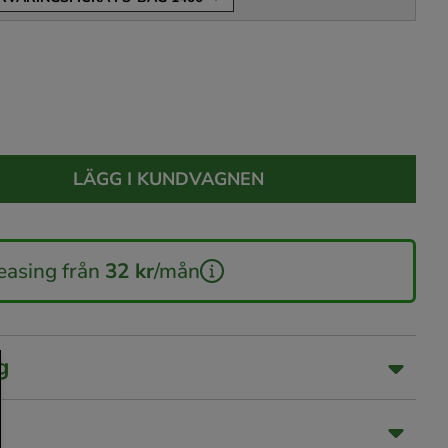
LÄGG I KUNDVAGNEN
easing från
32 kr
/mån
g