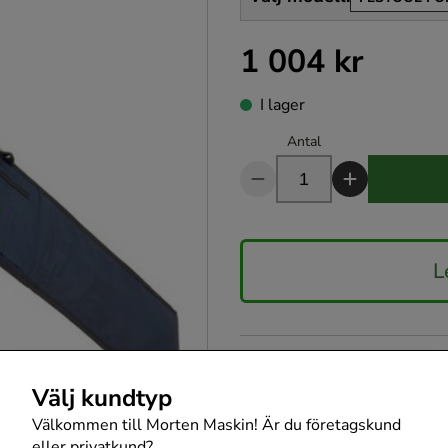
1 004 kr
Pris
:
1 004 kr
I lager
Antal
L
Produktbeskrivnin
Välj kundtyp
Välkommen till Morten Maskin! Är du företagskund
Specifikationer
eller privatkund?