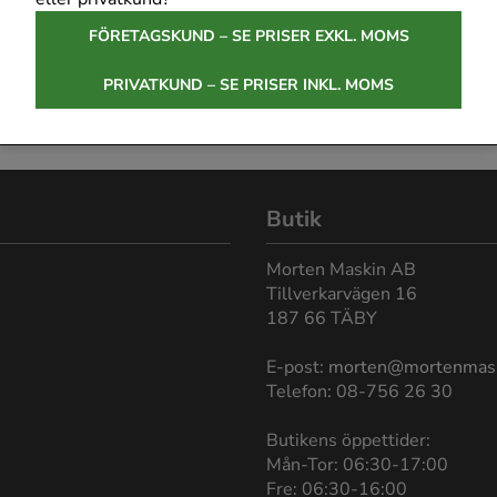
FÖRETAGSKUND – SE PRISER EXKL. MOMS
PRIVATKUND – SE PRISER INKL. MOMS
Butik
Morten Maskin AB
Tillverkarvägen 16
187 66 TÄBY
E-post:
morten@mortenmas
Telefon: 08-756 26 30
Butikens öppettider:
Mån-Tor: 06:30-17:00
Fre: 06:30-16:00