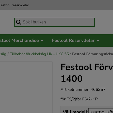
estool reservdelar
Börja skriva för att söka
stool Merchandise
Festool Reservdelar
lsåg
Tillbehör för cirkelsåg HK - HKC 55
Festool Förvaringsfic
Festool För
1400
Artikelnummer
:
466357
för FS/2|för FS/2-KP
Välj modell
:
FESTOOL FÖ