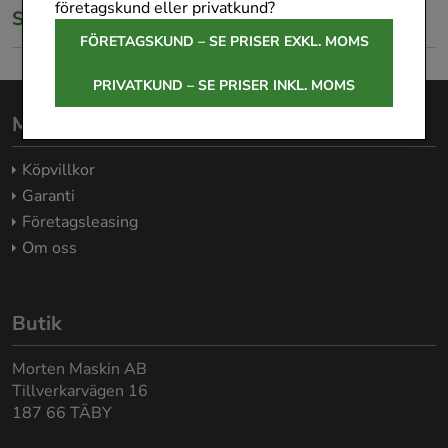
företagskund eller privatkund?
Specifikationer
FÖRETAGSKUND – SE PRISER EXKL. MOMS
PRIVATKUND – SE PRISER INKL. MOMS
Morten Maskin AB
Köpvillkor
Garanti
Företagsleasing
Om oss
Butik
Morten Maskin AB
Tillverkarvägen 16
187 66 TÄBY