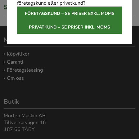
företagskund eller privatkund?
Specifikationer
FÖRETAGSKUND – SE PRISER EXKL. MOMS
PRIVATKUND – SE PRISER INKL. MOMS
Morten Maskin AB
Köpvillkor
Garanti
Företagsleasing
Om oss
Butik
Morten Maskin AB
Tillverkarvägen 16
187 66 TÄBY