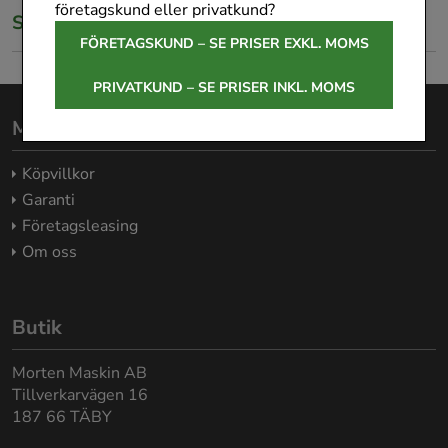
företagskund eller privatkund?
Specifikationer
FÖRETAGSKUND – SE PRISER EXKL. MOMS
PRIVATKUND – SE PRISER INKL. MOMS
Morten Maskin AB
Köpvillkor
Garanti
Företagsleasing
Om oss
Butik
Morten Maskin AB
Tillverkarvägen 16
187 66 TÄBY