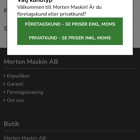
Välkommen till Morten Maskin! Är du
Produktbeskrivning
företagskund eller privatkund?
FÖRETAGSKUND – SE PRISER EXKL. MOMS
Specifikationer
PRIVATKUND – SE PRISER INKL. MOMS
Morten Maskin AB
Köpvillkor
Garanti
Företagsleasing
Om oss
Butik
Morten Maskin AB