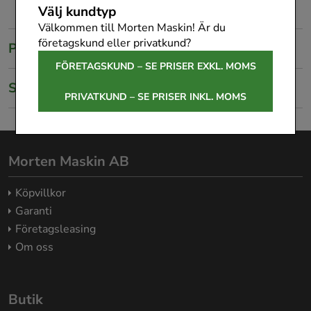
Välj kundtyp
Välkommen till Morten Maskin! Är du
företagskund eller privatkund?
Produktbeskrivning
FÖRETAGSKUND – SE PRISER EXKL. MOMS
Specifikationer
PRIVATKUND – SE PRISER INKL. MOMS
Morten Maskin AB
Köpvillkor
Garanti
Företagsleasing
Om oss
Butik