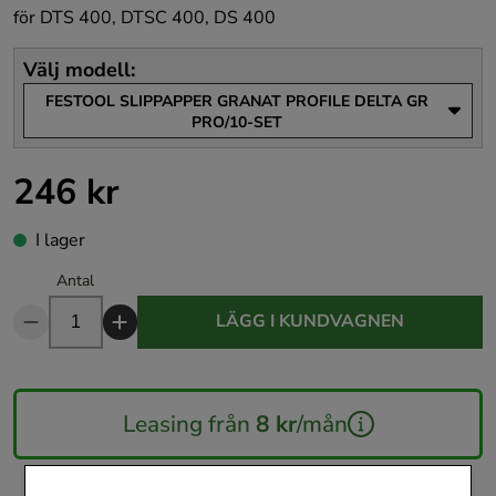
för DTS 400, DTSC 400, DS 400
Välj modell
:
FESTOOL SLIPPAPPER GRANAT PROFILE DELTA GR
PRO/10-SET
246 kr
Pris
:
246 kr
I lager
Antal
LÄGG I KUNDVAGNEN
Leasing från
8 kr
/mån