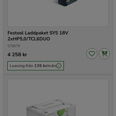
Festool Laddpaket SYS 18V
2xHP5,0/TCL6DUO
578679
Pris
4 258 kr
:
4 258 kr
Leasing från
135 kr
/mån