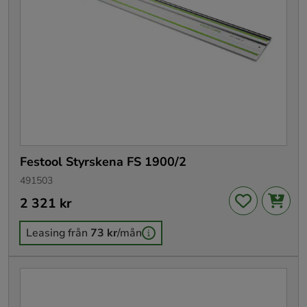
Festool Styrskena FS 1900/2
491503
Pris
2 321 kr
:
2 321 kr
Leasing från
73 kr
/mån