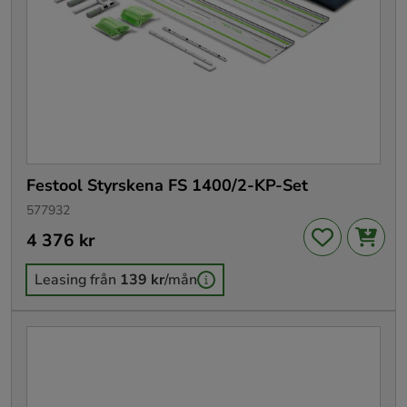
Festool Styrskena FS 1400/2-KP-Set
577932
Pris
4 376 kr
:
4 376 kr
Leasing från
139 kr
/mån