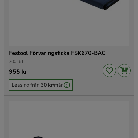
Festool Förvaringsficka FSK670-BAG
200161
Pris
955 kr
:
955 kr
Leasing från
30 kr
/mån