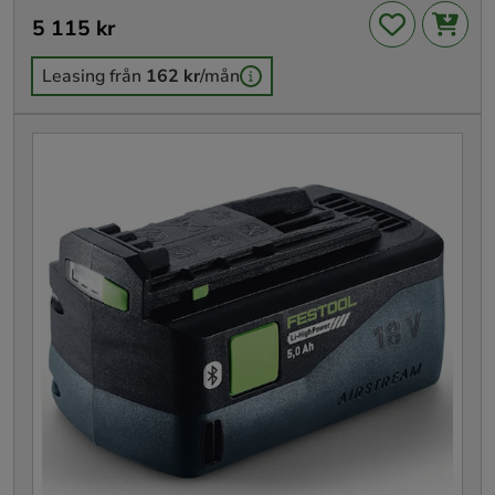
Pris
5 115 kr
:
5 115 kr
Leasing från
162 kr
/mån