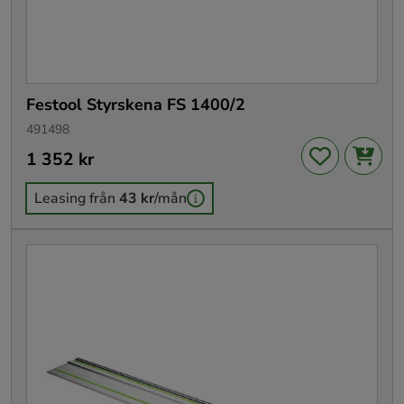
Festool Styrskena FS 1400/2
491498
Pris
1 352 kr
:
1 352 kr
Leasing från
43 kr
/mån