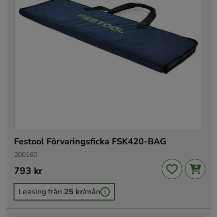
Festool Förvaringsficka FSK420-BAG
200160
Pris
793 kr
:
793 kr
Leasing från
25 kr
/mån