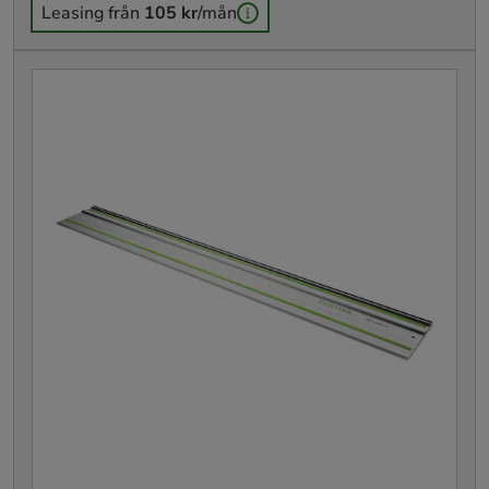
Leasing från
105 kr
/mån