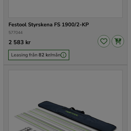
Festool Styrskena FS 1900/2-KP
577044
Pris
2 583 kr
:
2 583 kr
Leasing från
82 kr
/mån