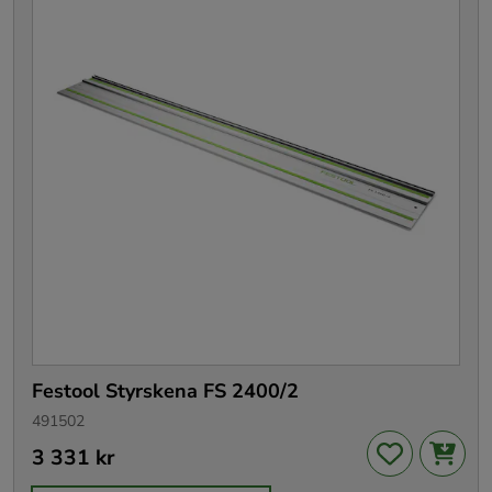
Festool Styrskena FS 2400/2
491502
Pris
3 331 kr
:
3 331 kr