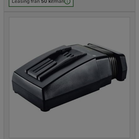
Leasing från
50 kr
/mån