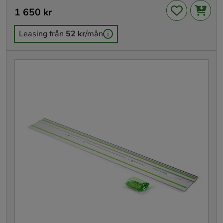
Pris
1 650 kr
:
1 650 kr
Leasing från
52 kr
/mån