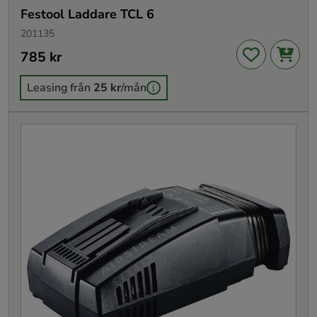
Festool Laddare TCL 6
201135
Pris
785 kr
:
785 kr
Leasing från
25 kr
/mån