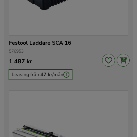
Festool Laddare SCA 16
576953
Pris
1 487 kr
:
1 487 kr
Leasing från
47 kr
/mån