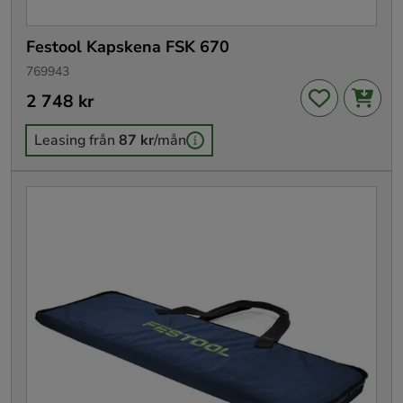
Festool Kapskena FSK 670
769943
Pris
2 748 kr
:
2 748 kr
Leasing från
87 kr
/mån