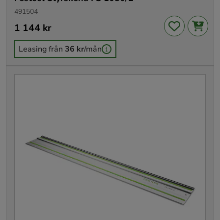
491504
Pris
1 144 kr
:
1 144 kr
Leasing från
36 kr
/mån