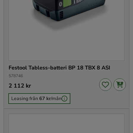
Festool Tabless-batteri BP 18 TBX 8 ASI
578746
Pris
2 112 kr
:
2 112 kr
Leasing från
67 kr
/mån