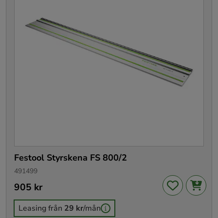
Festool Styrskena FS 800/2
491499
Pris
905 kr
:
905 kr
Leasing från
29 kr
/mån