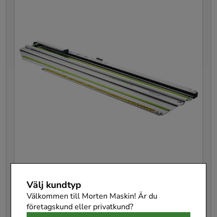
Festool Kapskena FSK 420
Välj kundtyp
Välkommen till Morten Maskin! Är du
769942
företagskund eller privatkund?
Pris
2 426 kr
:
2 426 kr