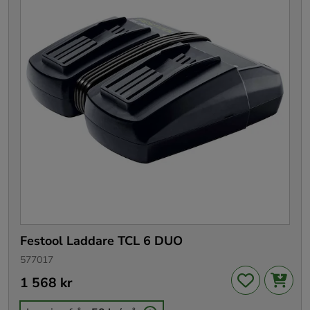
Festool Laddare TCL 6 DUO
577017
Pris
1 568 kr
:
1 568 kr