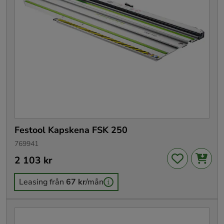
Festool Kapskena FSK 250
769941
Pris
2 103 kr
:
2 103 kr
Leasing från
67 kr
/mån