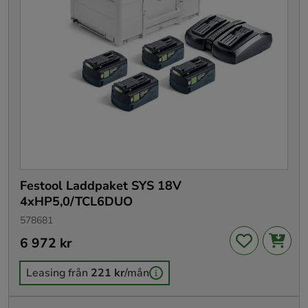
Festool Laddpaket SYS 18V
4xHP5,0/TCL6DUO
578681
Pris
6 972 kr
:
6 972 kr
Leasing från
221 kr
/mån