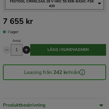
FESTOOL CIRKELSÅG 18 V HKC 55 KEB-BASIC-FSK
420
7 655 kr
Pris
:
7 655 kr
I lager
Antal
LÄGG I KUNDVAGNEN
Leasing från
242 kr
/mån
Produktbeskrivning