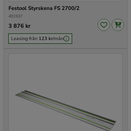
Festool Styrskena FS 2700/2
491937
Pris
3 876 kr
:
3 876 kr
Leasing från
123 kr
/mån