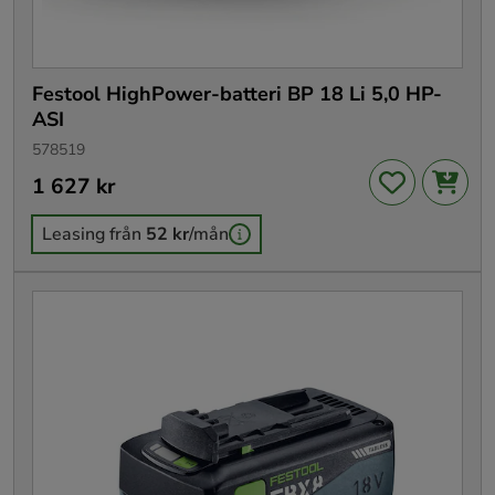
Festool HighPower-batteri BP 18 Li 5,0 HP-
ASI
578519
Pris
1 627 kr
:
1 627 kr
Leasing från
52 kr
/mån