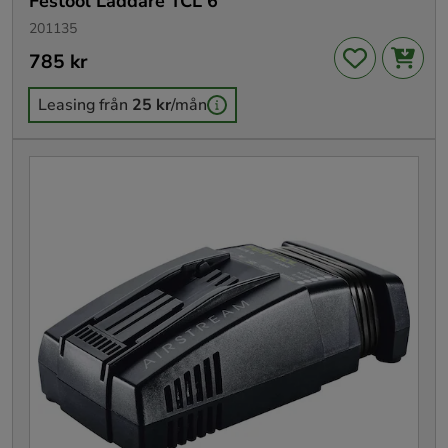
Festool Laddare TCL 6
201135
Pris
785 kr
:
785 kr
Leasing från
25 kr
/mån