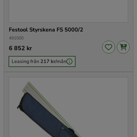
Festool Styrskena FS 5000/2
491500
Pris
6 852 kr
:
6 852 kr
Leasing från
217 kr
/mån