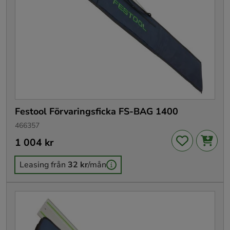
Festool Förvaringsficka FS-BAG 1400
466357
Pris
1 004 kr
:
1 004 kr
Leasing från
32 kr
/mån