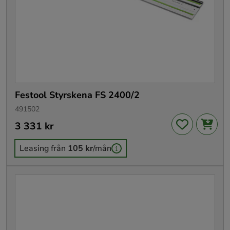
Festool Styrskena FS 2400/2
491502
Pris
3 331 kr
:
3 331 kr
Leasing från
105 kr
/mån