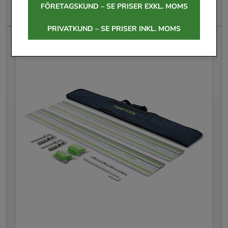
FÖRETAGSKUND – SE PRISER EXKL. MOMS
Leasing från
82 kr
/mån
PRIVATKUND – SE PRISER INKL. MOMS