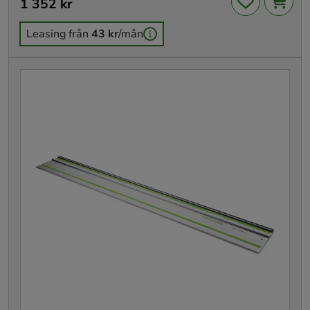
Pris
1 352 kr
:
1 352 kr
Leasing från
43 kr
/mån