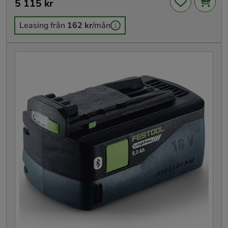
Pris
5 115 kr
:
5 115 kr
Leasing från
162 kr
/mån