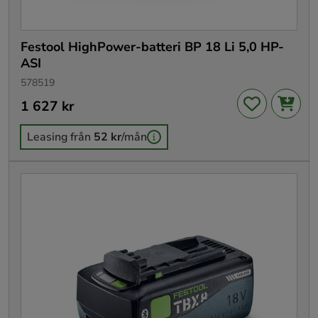
Festool HighPower-batteri BP 18 Li 5,0 HP-
ASI
578519
Pris
1 627 kr
:
1 627 kr
Leasing från
52 kr
/mån