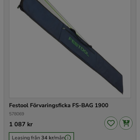
Festool Förvaringsficka FS-BAG 1900
578069
Pris
1 087 kr
:
1 087 kr
Leasing från
34 kr
/mån