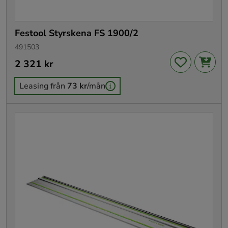
Festool Styrskena FS 1900/2
491503
Pris
2 321 kr
:
2 321 kr
Leasing från
73 kr
/mån