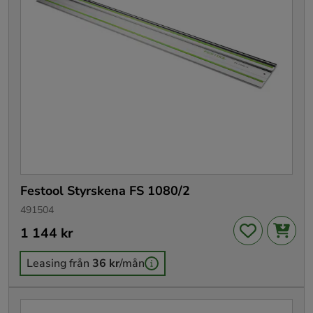
Festool Styrskena FS 1080/2
491504
Pris
1 144 kr
:
1 144 kr
Leasing från
36 kr
/mån