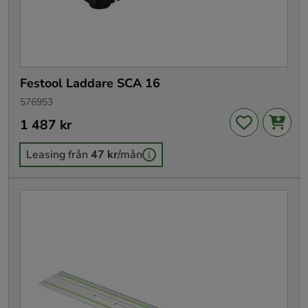
Festool Laddare SCA 16
576953
Pris
1 487 kr
:
1 487 kr
Leasing från
47 kr
/mån