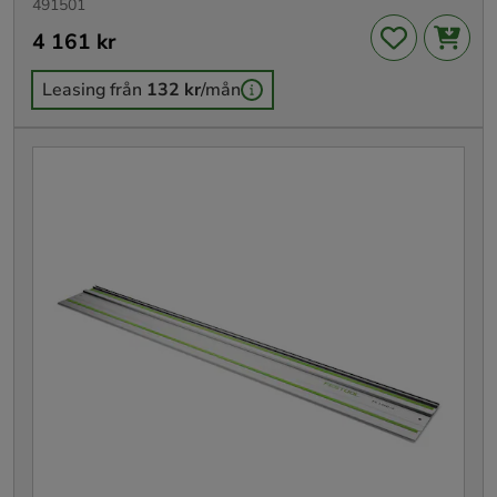
491501
Pris
4 161 kr
:
4 161 kr
Leasing från
132 kr
/mån