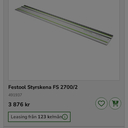
Festool Styrskena FS 2700/2
491937
Pris
3 876 kr
:
3 876 kr
Leasing från
123 kr
/mån