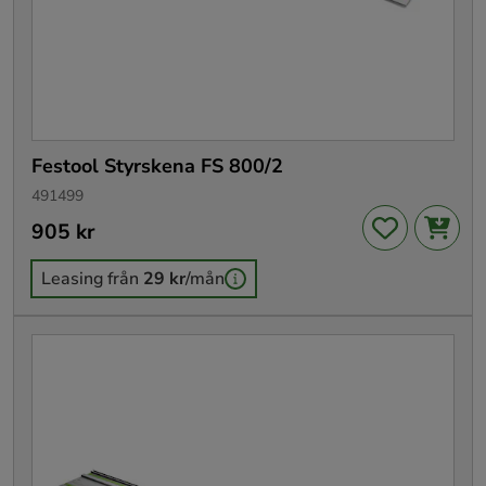
Festool Styrskena FS 800/2
491499
Pris
905 kr
:
905 kr
Leasing från
29 kr
/mån