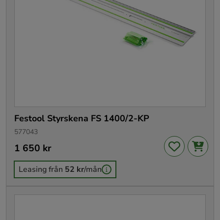
Festool Styrskena FS 1400/2-KP
577043
Pris
1 650 kr
:
1 650 kr
Leasing från
52 kr
/mån