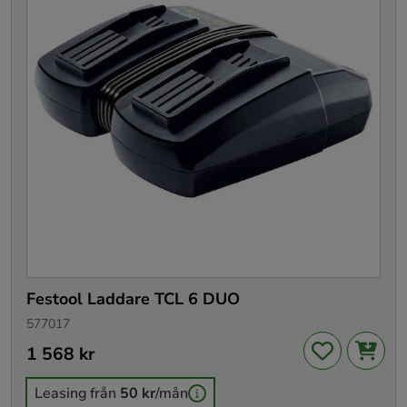
Festool Laddare TCL 6 DUO
577017
Pris
1 568 kr
:
1 568 kr
Leasing från
50 kr
/mån