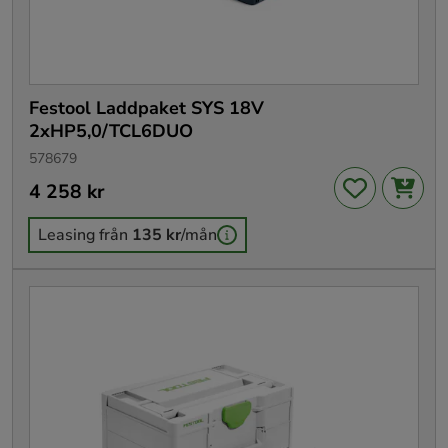
Festool Laddpaket SYS 18V
2xHP5,0/TCL6DUO
578679
Pris
4 258 kr
:
4 258 kr
Leasing från
135 kr
/mån