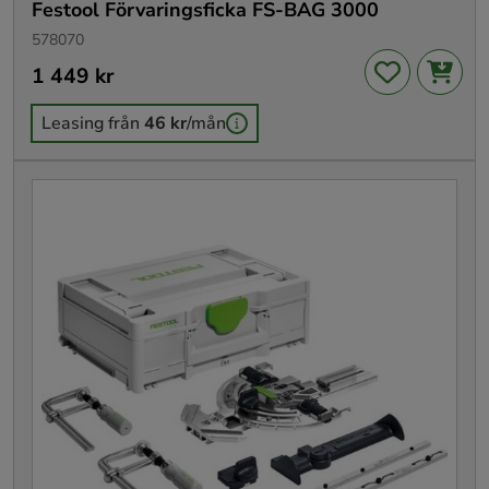
Festool Förvaringsficka FS-BAG 3000
578070
Pris
1 449 kr
:
1 449 kr
Leasing från
46 kr
/mån