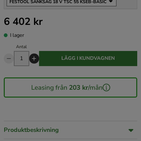
FESTOOL SÄNKSÅG 18 V TSC 55 KSEB-BASIC
6 402 kr
Pris
:
6 402 kr
I lager
Antal
LÄGG I KUNDVAGNEN
Leasing från
203 kr
/mån
Produktbeskrivning