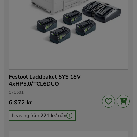
Festool Laddpaket SYS 18V
4xHP5,0/TCL6DUO
578681
Pris
6 972 kr
:
6 972 kr
Leasing från
221 kr
/mån