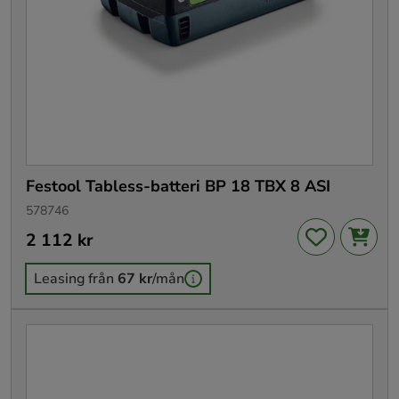
Festool Tabless-batteri BP 18 TBX 8 ASI
578746
Pris
2 112 kr
:
2 112 kr
Leasing från
67 kr
/mån