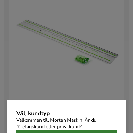
Festool Styrskena FS 1900/2-KP
Välj kundtyp
577044
Välkommen till Morten Maskin! Är du
Pris
2 583 kr
:
2 583 kr
företagskund eller privatkund?