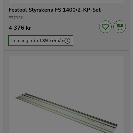
Festool Styrskena FS 1400/2-KP-Set
577932
Pris
4 376 kr
:
4 376 kr
Leasing från
139 kr
/mån